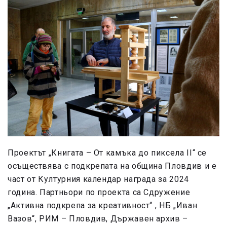
Проектът „Книгата – От камъка до пиксела II“ се
осъществява с подкрепата на община Пловдив и е
част от Културния календар награда за 2024
година. Партньори по проекта са Сдружение
„Активна подкрепа за креативност“ , НБ „Иван
Вазов“, РИМ – Пловдив, Държавен архив –