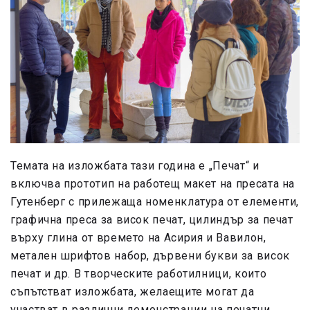
Темата на изложбата тази година е „Печат“ и
включва прототип на работещ макет на пресата на
Гутенберг с прилежаща номенклатура от елементи,
графична преса за висок печат, цилиндър за печат
върху глина от времето на Асирия и Вавилон,
метален шрифтов набор, дървени букви за висок
печат и др. В творческите работилници, които
съпътстват изложбата, желаещите могат да
участват в различни демонстрации на печатни