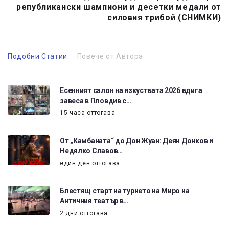
републикански шампиони и десетки медали от
силовия трибой (СНИМКИ)
Подобни Статии
Повече от Автора
Есенният салон на изкуствата 2026 вдига
завеса в Пловдив с…
15 часа оттогава
От „Камбаната“ до Дон Жуан: Деян Донков и
Недялко Славов…
един ден оттогава
Блестящ старт на турнето на Миро на
Античния театър в…
2 дни оттогава