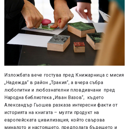
Изложбата вече гостува пред Книжарница с мисия
„Надежда“ в район „Тракия“, а вчера събра
любопитни и любознателни пловдивчани пред
Народна библиотека „Иван Вазов“, където
Александър Гьошев разказа интересни факти от
историята на книгата – мулти продукт на
европейската цивилизация, който свързва
миналото и настоящето, предполага бъдещето и