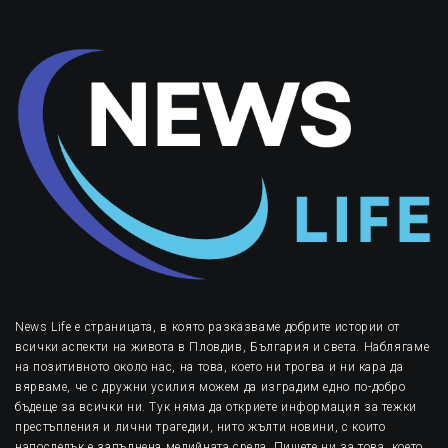
News Life е страницата, в която разказваме добрите истории от
всички аспекти на живота в Пловдив, България и света. Наблягаме
на позитивното около нас, на това, което ни трогва и ни кара да
вярваме, че с дружни усилия можем да изградим едно по-добро
бъдеще за всички ни. Тук няма да откриете информация за тежки
престъпления и лични трагедии, нито жълти новини, с които
напоследък е запълнена медийната среда. Пишете ни за това, което