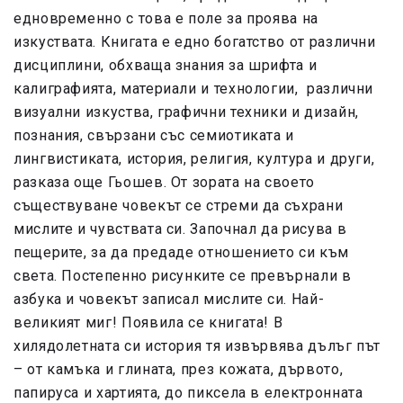
едновременно с това е поле за проява на
изкуствата. Книгата е едно богатство от различни
дисциплини, обхваща знания за шрифта и
калиграфията, материали и технологии, различни
визуални изкуства, графични техники и дизайн,
познания, свързани със семиотиката и
лингвистиката, история, религия, култура и други,
разказа още Гьошев. От зората на своето
съществуване човекът се стреми да съхрани
мислите и чувствата си. Започнал да рисува в
пещерите, за да предаде отношението си към
света. Постепенно рисунките се превърнали в
азбука и човекът записал мислите си. Най-
великият миг! Появила се книгата! В
хилядолетната си история тя извървява дълъг път
– от камъка и глината, през кожата, дървото,
папируса и хартията, до пиксела в електронната