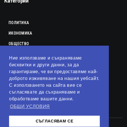
Категории
ПОЛИТИКА
ИКОНОМИКА
ОБЩЕСТВО
СПОРТ
Ние използваме и съхраняваме
КУЛТУРА
бисквитки и други данни, за да
гарантираме, че ви предоставяме най-
ЛАЙФСТАЙЛ
доброто изживяване на нашия уебсайт.
С използването на сайта вие се
ТЕХНОЛОГИИ
съгласявате да съхраняваме и
АНАЛИЗИ
обработваме вашите данни.
ОБЩИ УСЛОВИЯ
СВЯТ
СЪГЛАСЯВАМ СЕ
© 2023 – Сайт от
Kirov Invest Group