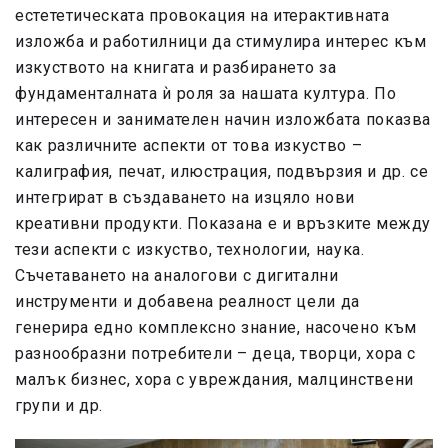
естететическата провокация на итерактивната
изложба и работилници да стимулира интерес към
изкуството на книгата и разбирането за
фундаменталната ѝ роля за нашата култура. По
интересен и занимателен начин изложбата показва
как различните аспекти от това изкуство –
калиграфия, печат, илюстрация, подвързия и др. се
интегрират в създаването на изцяло нови
креативни продукти. Показана е и връзките между
тези аспекти с изкуство, технологии, наука.
Съчетаването на аналогови с дигитални
инструменти и добавена реалност цели да
генерира едно комплексно знание, насочено към
разнообразни потребители – деца, творци, хора с
малък бизнес, хора с увреждания, малцинствени
групи и др.