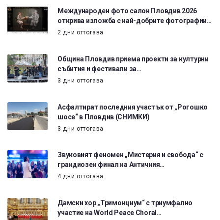
Международен фото салон Пловдив 2026
открива изложба с най-добрите фотографии…
2 дни оттогава
Община Пловдив приема проекти за културни
събития и фестивали за…
3 дни оттогава
Асфалтират последния участък от „Рогошко
шосе“ в Пловдив (СНИМКИ)
3 дни оттогава
Звуковият феномен „Мистерия и свобода“ с
грандиозен финал на Античния…
4 дни оттогава
Дамски хор „Тримонциум“ с триумфално
участие на World Peace Choral…