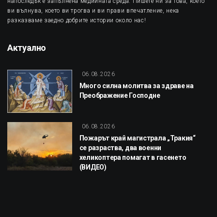
напоследък е запълнена медийната среда. Пишете ни за това, което
ви вълнува, което ви трогва и ви прави впечатление, нека
разказваме заедно добрите истории около нас!
Актуално
06.08.2026
Много силна молитва за здраве на
Преображение Господне
06.08.2026
Пожарът край магистрала „Тракия“
се разраства, два военни
хеликоптера помагат в гасенето
(ВИДЕО)