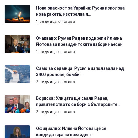
Нова опасност за Украйна: Русия използва
нова ракета, изстрелва я…
1 седмица оттогава
Очаквано: Румен Радев подкрепи Илияна
Йотова за президентските избори наесен
1 седмица оттогава
Само за седмица: Русия е използвала над
3400 дронове, бомби…
2 седмици оттогава
Борисов: Улицата ще свали Радев,
правителството се бори с българските…
2 седмици оттогава
Официално: Илияна Йотова ще се
кандидатира за президент