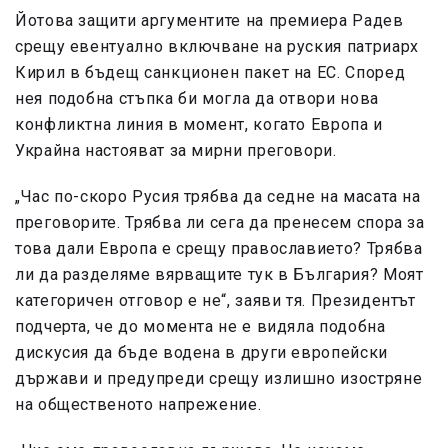
Йотова защити аргументите на премиера Радев
срещу евентуално включване на руския патриарх
Кирил в бъдещ санкционен пакет на ЕС. Според
нея подобна стъпка би могла да отвори нова
конфликтна линия в момент, когато Европа и
Украйна настояват за мирни преговори.
„Час по-скоро Русия трябва да седне на масата на
преговорите. Трябва ли сега да пренесем спора за
това дали Европа е срещу православието? Трябва
ли да разделяме вярващите тук в България? Моят
категоричен отговор е не“, заяви тя. Президентът
подчерта, че до момента не е видяла подобна
дискусия да бъде водена в други европейски
държави и предупреди срещу излишно изостряне
на общественото напрежение.