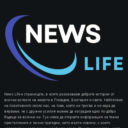
News Life е страницата, в която разказваме добрите истории от
всички аспекти на живота в Пловдив, България и света. Наблягаме
на позитивното около нас, на това, което ни трогва и ни кара да
вярваме, че с дружни усилия можем да изградим едно по-добро
бъдеще за всички ни. Тук няма да откриете информация за тежки
престъпления и лични трагедии, нито жълти новини, с които