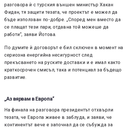
разговора ѝ с турския външен министър Хакан
Фидан, тя защити тезата, че проектът е можел да
бъде използван по-добре. „Според мен вместо да
се плащат тези пари, отдавна той можеше да
работи“, заяви Йотова.
По думите ѝ договорът е бил сключен в момент на
сериозна енергийна несигурност след
прекъсването на руските доставки и е имал както
краткосрочен смисъл, така и потенциал за бъдещо
развитие.
„Аз вярвам в Европа“
На финала на разговора президентът отхвърли
тезата, че Европа живее в заблуда, и заяви, че
континентът вече е започнал да се събужда за