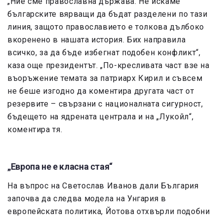
„Ние сме православна държава. Не искаме
българските вярващи да бъдат разделени по тази
линия, защото православието е толкова дълбоко
вкоренено в нашата история. Бих направила
всичко, за да бъде избегнат подобен конфликт“,
каза още президентът. „По-кресливата част взе на
въоръжение темата за патриарх Кирил и съвсем
не беше изгодно да коментира другата част от
резервите – свързани с националната сигурност,
бъдещето на ядрената централа и на „Лукойл“,
коментира тя.
„Европа не е класна стая“
На въпрос на Светослав Иванов дали България
започва да следва модела на Унгария в
европейската политика, Йотова отхвърли подобни