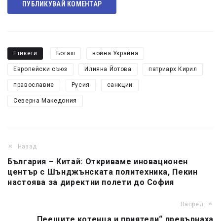
ПУБЛИКУВАЙ КОМЕНТАР
Етикети
Боташ
война Украйна
Европейски съюз
Илияна Йотова
патриарх Кирил
православие
Русия
санкции
Северна Македония
Назад
България – Китай: Откриваме иновационен
център с Шънджънската политехника, Пекин
настоява за директни полети до София
Напред
„Пеещите котенца и приятели“ превърнаха