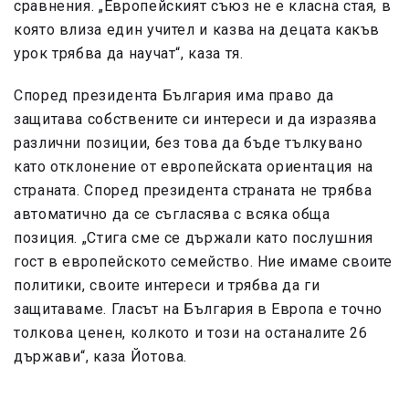
сравнения. „Европейският съюз не е класна стая, в
която влиза един учител и казва на децата какъв
урок трябва да научат“, каза тя.
Според президента България има право да
защитава собствените си интереси и да изразява
различни позиции, без това да бъде тълкувано
като отклонение от европейската ориентация на
страната. Според президента страната не трябва
автоматично да се съгласява с всяка обща
позиция. „Стига сме се държали като послушния
гост в европейското семейство. Ние имаме своите
политики, своите интереси и трябва да ги
защитаваме. Гласът на България в Европа е точно
толкова ценен, колкото и този на останалите 26
държави“, каза Йотова.