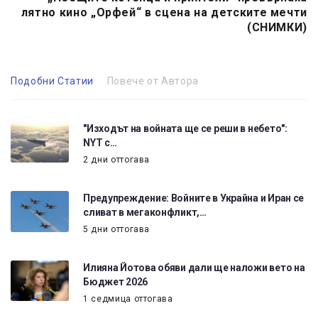
лятно кино „Орфей“ в сцена на детските мечти
(СНИМКИ)
Подобни Статии
Повече от Автора
"Изходът на войната ще се реши в небето":
NYT с…
2 дни оттогава
Предупреждение: Войните в Украйна и Иран се
сливат в мегаконфликт,…
5 дни оттогава
Илияна Йотова обяви дали ще наложи вето на
Бюджет 2026
1 седмица оттогава