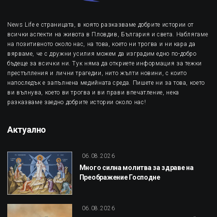
News Life е страницата, в която разказваме добрите истории от
всички аспекти на живота в Пловдив, България и света. Наблягаме
на позитивното около нас, на това, което ни трогва и ни кара да
вярваме, че с дружни усилия можем да изградим едно по-добро
бъдеще за всички ни. Тук няма да откриете информация за тежки
престъпления и лични трагедии, нито жълти новини, с които
напоследък е запълнена медийната среда. Пишете ни за това, което
ви вълнува, което ви трогва и ви прави впечатление, нека
разказваме заедно добрите истории около нас!
Актуално
06.08.2026
Много силна молитва за здраве на
Преображение Господне
06.08.2026