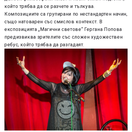
който трябва да се разчете и тълкува.
Композициите са групирани по нестандартен начин,
също натоварен със смислов контекст. В
експозицията „Магични светове“ Гергана Попова
предизвиква зрителите със сложен художествен
ребус, който трябва да разгадаят.