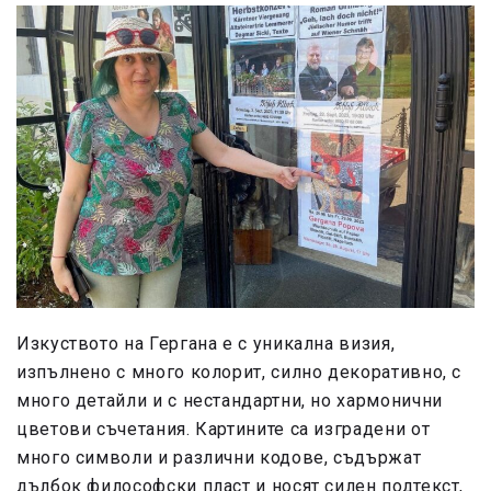
Изкуството на Гергана е с уникална визия,
изпълнено с много колорит, силно декоративно, с
много детайли и с нестандартни, но хармонични
цветови съчетания. Картините са изградени от
много символи и различни кодове, съдържат
дълбок философски пласт и носят силен подтекст,