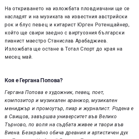
На откриването на изложбата пловдивчани ще се
насладят и на музиката на известния австрийски
рок и блус певец и китарист Юрген Ротенщайнер,
който ще свири заедно с виртуозния български
пианист маестро Станислав Арабаджиев.
Изложбата ще остане в Тотал Спорт до края на
месец май.
Коя е Гергана Попова?
Гергана Попова е художник, певец, поет,
композитор и музикален аранжор, музикален
мениджър и промоутър, пиар и журналист. Родена е
в Свищов, завършва университет във Велико
Търново, по воля на съдбата живее и твори във
Виена. Безкрайно обича древния и артистичен дух