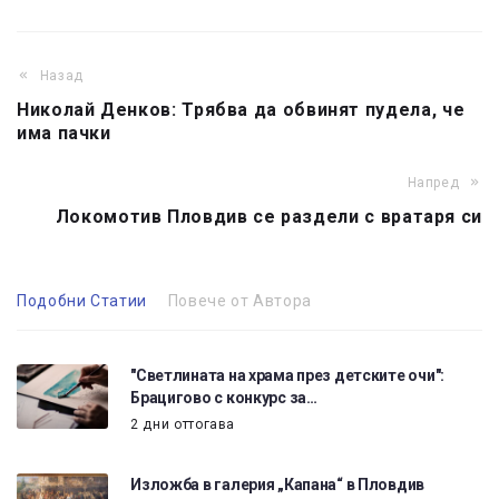
Назад
Николай Денков: Трябва да обвинят пудела, че
има пачки
Напред
Локомотив Пловдив се раздели с вратаря си
Подобни Статии
Повече от Автора
"Светлината на храма през детските очи":
Брацигово с конкурс за…
2 дни оттогава
Изложба в галерия „Капана“ в Пловдив