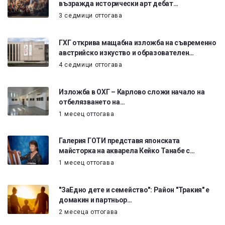
възражда исторически арт дебат…
3 седмици оттогава
ГХГ открива мащабна изложба на съвременно
австрийско изкуство и образователен…
4 седмици оттогава
Изложба в ОХГ – Карлово сложи начало на
отбелязването на…
1 месец оттогава
Галерия ГОТИ представя японската
майсторка на акварела Кейко Танабе с…
1 месец оттогава
"ЗаЕдно дете и семейство": Район "Тракия" е
домакин и партньор…
2 месеца оттогава