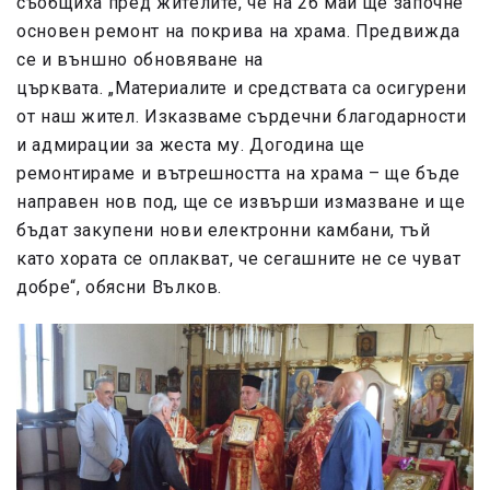
съобщиха пред жителите, че на 26 май ще започне
основен ремонт на покрива на храма. Предвижда
се и външно обновяване на
църквата. „Материалите и средствата са осигурени
от наш жител. Изказваме сърдечни благодарности
и адмирации за жеста му. Догодина ще
ремонтираме и вътрешността на храма – ще бъде
направен нов под, ще се извърши измазване и ще
бъдат закупени нови електронни камбани, тъй
като хората се оплакват, че сегашните не се чуват
добре“, обясни Вълков.