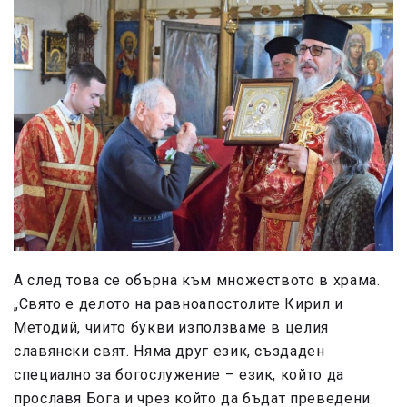
А след това се обърна към множеството в храма.
„Свято е делото на равноапостолите Кирил и
Методий, чиито букви използваме в целия
славянски свят. Няма друг език, създаден
специално за богослужение – език, който да
прославя Бога и чрез който да бъдат преведени