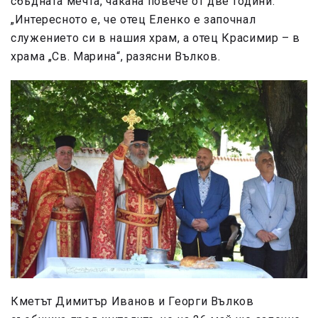
сбъдната мечта, чакана повече от две години.
„Интересното е, че отец Еленко е започнал
служението си в нашия храм, а отец Красимир – в
храма „Св. Марина“, разясни Вълков.
Кметът Димитър Иванов и Георги Вълков