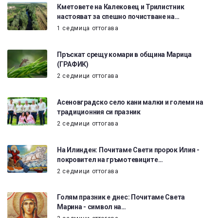
Кметовете на Калековец и Трилистник
настояват за спешно почистване на…
1 седмица оттогава
Пръскат срещу комари в община Марица
(ГРАФИК)
2 седмици оттогава
Асеновградско село кани малки и големи на
традиционния си празник
2 седмици оттогава
На Илинден: Почитаме Свети пророк Илия -
покровител на гръмотевиците…
2 седмици оттогава
Голям празник е днес: Почитаме Света
Марина - символ на…