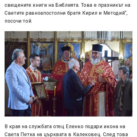
свещените книги на Библията. Това е празникът на
Светите равноапостолни братя Кирил и Методий“,
посочи той.
В края на службата отец Еленко подари икона на
Света Петка на църквата в Калековец. След това