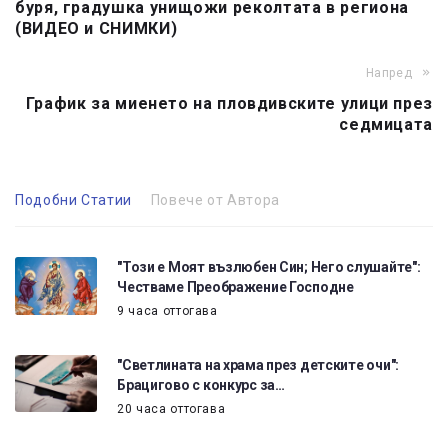
буря, градушка унищожи реколтата в региона
(ВИДЕО и СНИМКИ)
Напред
График за миенето на пловдивските улици през
седмицата
Подобни Статии
Повече от Автора
"Този е Моят възлюбен Син; Него слушайте":
Честваме Преображение Господне
9 часа оттогава
"Светлината на храма през детските очи":
Брацигово с конкурс за…
20 часа оттогава