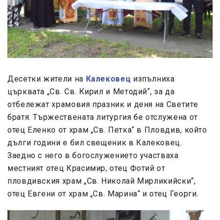
Десетки жители на
Калековец
изпълниха
църквата „Св. Св. Кирил и Методий“, за да
отбележат храмовия празник и деня на Светите
братя. Тържествената литургия бе отслужена от
отец Еленко от храм „Св. Петка“ в Пловдив, който
дълги години е бил свещеник в Калековец.
Заедно с него в богослужението участваха
местният отец Красимир, отец Фотий от
пловдивския храм „Св. Николай Мирликийски“,
отец Евгени от храм „Св. Марина“ и отец Георги.