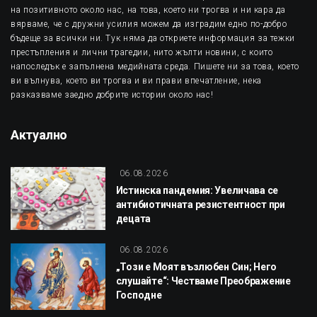
на позитивното около нас, на това, което ни трогва и ни кара да
вярваме, че с дружни усилия можем да изградим едно по-добро
бъдеще за всички ни. Тук няма да откриете информация за тежки
престъпления и лични трагедии, нито жълти новини, с които
напоследък е запълнена медийната среда. Пишете ни за това, което
ви вълнува, което ви трогва и ви прави впечатление, нека
разказваме заедно добрите истории около нас!
Актуално
06.08.2026
Истинска пандемия: Увеличава се
антибиотичната резистентност при
децата
06.08.2026
„Този е Моят възлюбен Син; Него
слушайте“: Честваме Преображение
Господне