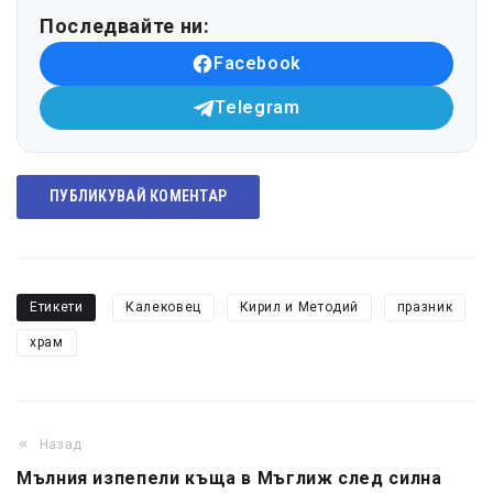
Последвайте ни:
Facebook
Telegram
ПУБЛИКУВАЙ КОМЕНТАР
Етикети
Калековец
Кирил и Методий
празник
храм
Назад
Мълния изпепели къща в Мъглиж след силна