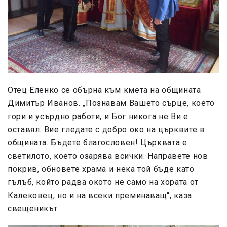
Отец Еленко се обърна към кмета на общината
Димитър Иванов. „Познавам Вашето сърце, което
гори и усърдно работи, и Бог никога не Ви е
оставял. Вие гледате с добро око на църквите в
общината. Бъдете благословен! Църквата е
светилото, което озарява всички. Направете нов
покрив, обновете храма и нека той бъде като
гълъб, който радва окото не само на хората от
Калековец, но и на всеки преминаващ“, каза
свещеникът.