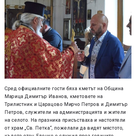
Сред официалните гости бяха кметът на Община
Марица Димитър Иванов, кметовете на
Трилистник и Царацово Мирчо Петров и Димитър
Петров, служители на администрацията и жители
на селото. На празника присъстваха и настоятели
от храм „Св. Петка“, пожелали да видят мястото,
където отец Еленко е служил през годините.