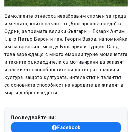
Евмолпеите отнесоха незабравим спомен за града
и местата, които са част от „българската следа“ в
Одрин, за тримата велики българи – Екзарх Антим
I, д-р Петър Берон и ген. Георги Вазов, напомняйки
им за връзките между България и Турция. След
това зареждащо с много емоции турне момичетата
и техните ръководители са мотивирани да запазят
и развиват способностите си да творят знания и
култура, защото културата, интелектът и талантът
са основната способност на народите да живеят в
мир и добросъседство.
Последвайте ни:
Facebook