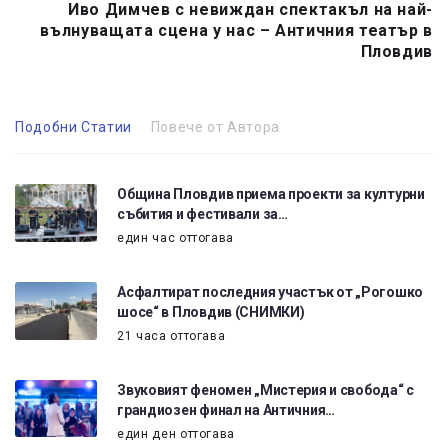
Иво Димчев с невиждан спектакъл на най-
вълнуващата сцена у нас – Античния театър в
Пловдив
Подобни Статии
Повече от Автора
Община Пловдив приема проекти за културни
събития и фестивали за…
един час оттогава
Асфалтират последния участък от „Рогошко
шосе“ в Пловдив (СНИМКИ)
21 часа оттогава
Звуковият феномен „Мистерия и свобода“ с
грандиозен финал на Античния…
един ден оттогава