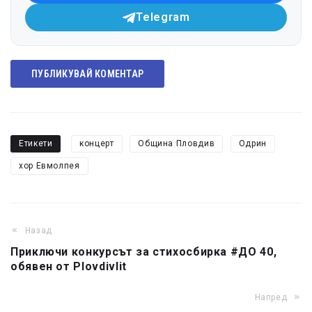
Telegram
ПУБЛИКУВАЙ КОМЕНТАР
Етикети
концерт
Община Пловдив
Одрин
хор Евмолпея
Назад
Приключи конкурсът за стихосбирка #ДО 40,
обявен от Plovdivlit
Напред