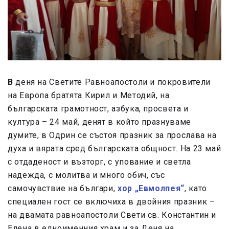
В
деня на Светите Равноапостоли и покровители
на Европа братята Кирил и Методий, на
българската грамотност, азбука, просвета и
култура – 24 май, денят в който празнуваме
думите, в Одрин се състоя празник за прослава на
духа и вярата сред българската общност.
На 23 май
с отдаденост и възторг, с упование и светла
надежда, с молитва и много обич, със
самочувствие на българи,
хор „Евмолпея“
, като
специален гост се включиха в двойния празник –
на двамата равноапостоли Свети св. Константин и
Елена в едноименния храм и за Деня на