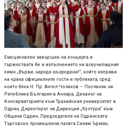
Емоционален завършек на концерта и
тържествата бе и изпълнението на всеучилищния
химн „Върви, народе възродени!“, който изправи
на крака официалните гости и публиката, сред
които бяха Н. Пр. Ангел Чолаков – Посланик на
Република България в Анкара, Деканът на
Консерваторията към Тракийския университет в
Одрин, Директорът на Дирекция „Култура“ към
Община Одрин, Председателя на Одринската
Търговско промишлена палата Сезам Ърман,