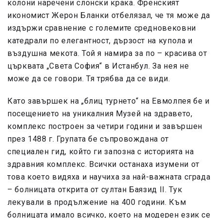
колони наречени слонски крака. Френският
икономист Жерон Бланки отбелязал, че тя може да
издържи сравнение с големите средновековни
катедрали по елегантност, дързост на купола и
въздушна мекота. Той я намира за по – красива от
църквата „Света София“ в Истанбул. За нея не
може да се говори. Тя трябва да се види.
Като завършек на „блиц турнето“ на Евмолпея бе и
посещението на уникалния Музей на здравето,
комплекс построен за четири години и завършен
през 1488 г. Групата бе съпровождана от
специален гид, който ги запозна с историята на
здравния комплекс. Всички останаха изумени от
това което видяха и научиха за най-важната сграда
– болницата открита от султан Баязид II. Тук
лекували в продължение на 400 години. Към
болницата имало всичко, което на модерен език се