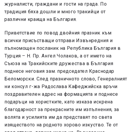
журналисти, граждани и гости на града. По
традиция бяха дошли и много тракийци от
различни краища на България.
Приветствие по повод двойния празник към
всички присъстващи отправи Извънредния и
пълномощен посланик на Република България в
Турция – Н. Пр. Ангел Чолаков, а от името на
Съюза на Тракийските дружества в България
поднесе неговия зам. председател Краснодар
Беломорски. След празничното слово, Генералният
ни консул г-жа Радослава Кафеджийска връчи
поздравителен адрес на формацията и поднесе
подаръци на хористките, като изказа искрена
благодарност за прекрасните им изпълнения, за
волята и усилията им да представят по света
изяществото на родното хорово изкуство. Те от