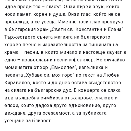
идва преди тях – гласът. Онзи първи звук, който
носи памет, корен и душа. Онзи глас, който не се
превежда, а се усеща. Именно този глас прозвуча
в българския храм „Свети св. Константин и Елена“.
Тържеството съчета магията на българското
хорово пеене и изразителността на тишината на
храма – песни, в които минало и настояще звучат в
едно – православни песни и фолклор. Не случайно
момичетата от хор „Евмолпея“, изпълниха и
песента „Хубава си, моя горо“ по текст на Любен
Каравелов, която и до днес остава свидетелство
на силата на българския дух. В концерта се сляха
във вълшебна симбиоза от жанрове, стилове и
епохи, които дадоха друго вдъхновение, друго
виждане, друга осезаемост, а за публиката
усещане за близост.