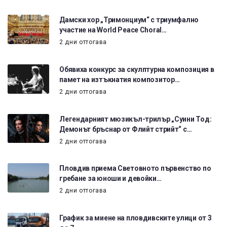
Дамски хор „Тримонциум“ с триумфално
участие на World Peace Choral…
2 дни оттогава
Обявиха конкурс за скулптурна композиция в
памет на изтъкнатия композитор…
2 дни оттогава
Легендарният мюзикъл-трилър „Суини Тод:
Демонът бръснар от Флийт стрийт“ с…
2 дни оттогава
Пловдив приема Световното първенство по
гребане за юноши и девойки…
2 дни оттогава
График за миене на пловдивските улици от 3