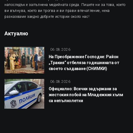
напоследък е запълнена медийната среда. Пишете ни за това, което
ви вълнува, което ви трогва и ви прави впечатление, нека
разказваме заедно добрите истории около нас!
Актуално
06.08.2026
На Преображение Господне: Район
„Тракия“ отбеляза годишнината от
своето създаване (СНИМКИ)
06.08.2026
Официално: Всички задържани за
жестокия побой на Младежкия хълм
са непълнолетни