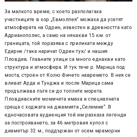
За малкото време, с което разполагаха
участниците в хор „Евмолпея“ можаха да усетят
атмосферата на Одрин, известен в древността като
Адрианополис, а само на някакви 15 км. от
границата, той поразява с приликата между
Едирне /така наричат Одрин тук/ и нашия
Пловдив. Главните улици са много еднакви като
структура и атмосфера. И тук тече р. Марица под
моста, строен от Колю Фичето навремето. В нея се
вливат Арда и Тунджа и после Марица сама
продължава пътя си до топлите морета.
Пловдивските момичета имаха и специалната
среща с ходжата на джамията „Селимие“. В
едночасовата аудиенция той им разказа легенди
за построяването, за 46 метровия купол с
диаметър 32 м., поддържан от осем мраморни