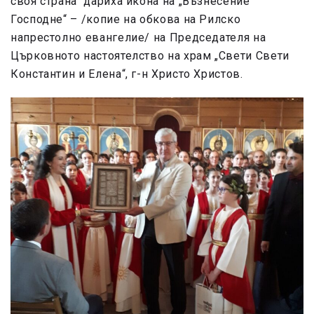
своя страна дариха икона на „Възнесение
Господне“ – /копие на обкова на Рилско
напрестолно евангелие/ на Председателя на
Църковното настоятелство на храм „Свети Свети
Константин и Елена“, г-н Христо Христов.