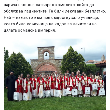
нарича напълно затворен комплекс, който да
обслужва пациентите. Те били лекувани безплатно.
Най – важното към нея съществувало училище,
което било ковачница на кадри за лечители на
цялата османска империя.