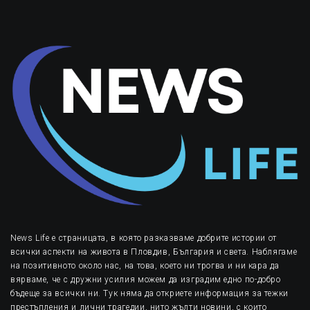
News Life е страницата, в която разказваме добрите истории от
всички аспекти на живота в Пловдив, България и света. Наблягаме
на позитивното около нас, на това, което ни трогва и ни кара да
вярваме, че с дружни усилия можем да изградим едно по-добро
бъдеще за всички ни. Тук няма да откриете информация за тежки
престъпления и лични трагедии, нито жълти новини, с които