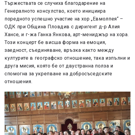
Тържествата се случиха благодарение на
Генералното консулство, което инициира
поредното успешно участие на хор „Евмолпея“ –
ОДК при Община Пловдив с диригент д-р Алия
Хансе, и г-жа Ганка Янкова, арт-мениджър на хора.
Този концерт бе висша форма на емоция,
заедност, съединяване, връзка както между
културите в географско отношение, така изпълни и
друга мисия, която бе от двустранна полза и
спомогна за укрепване на добросъседските
отношения.