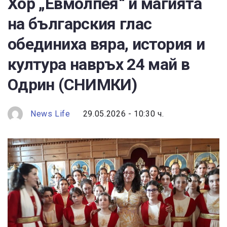
Хор „Евмолпея“ и магията
на българския глас
обединиха вяра, история и
култура навръх 24 май в
Одрин (СНИМКИ)
News Life
29.05.2026 - 10:30 ч.