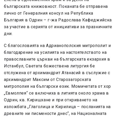
българската книжовност. Поканата бе отправена
лично от Генералния консул на Република
България в Одрин – г-жа Радослава Кафеджийска
за участие в серията от инициативи за празничните
дни.
С благословията на Адрианополския митрополит и
благодарение на усилията на настоятелството на
православните църкви на българската екзархия в
Истанбул, Светата божествена литургия бе
отслужена от архимандрит Атанасий в съслужие с
архимандрит Максим от Старозагорската
митрополия на български език. Момичетата от хор
„Евмолпея“ се включиха в литията около храма в
Одрин, кв. Киришхане и при откриването на
изложбата „Глаголица и Кирилица – посланията на
древните ни писмености днес“, на Националната