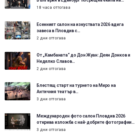
България в Единбург посрещна екипа на…
18 часа оттогава
Есенният салон на изкуствата 2026 вдига
завеса в Пловдив с…
2 дни оттогава
От „Камбаната“ до Дон Жуан: Деян Донков и
Недялко Славов…
2 дни оттогава
Блестящ старт на турнето на Миро на
Античния театър в…
3 дни оттогава
Международен фото салон Пловдив 2026
открива изложба с най-добрите фотографии…
3 дни оттогава