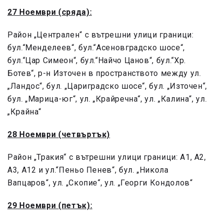
27 Ноември (сряда):
Район „Централен“ с вътрешни улици граници:
бул.“Менделеев“, бул.“Асеновградско шосе“,
бул.“Цар Симеон“, бул.“Найчо Цанов“, бул.“Хр.
Ботев“, р-н Източен в пространството между ул.
„Ландос“, бул. „Цариградско шосе“, бул. „Източен“,
бул. „Марица-юг“, ул. „Крайречна“, ул. „Калина“, ул.
„Крайна“
28 Ноември (четвъртък)
Район „Тракия“ с вътрешни улици граници: А1, А2,
А3, А12 и ул.“Пеньо Пенев“, бул. „Никола
Вапцаров“, ул. „Скопие“, ул. „Георги Кондолов“
29 Ноември (петък):