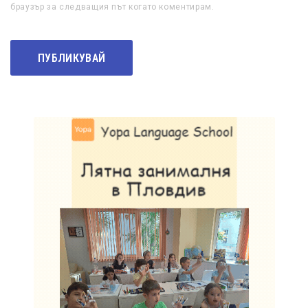
браузър за следващия път когато коментирам.