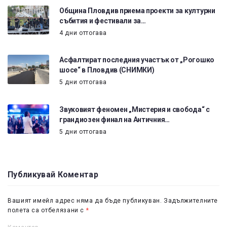
Община Пловдив приема проекти за културни
събития и фестивали за…
4 дни оттогава
Асфалтират последния участък от „Рогошко
шосе“ в Пловдив (СНИМКИ)
5 дни оттогава
Звуковият феномен „Мистерия и свобода“ с
грандиозен финал на Античния…
5 дни оттогава
Публикувай Коментар
Вашият имейл адрес няма да бъде публикуван.
Задължителните
полета са отбелязани с
*