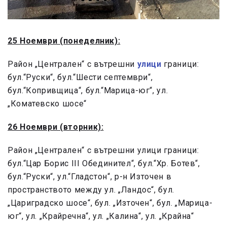
25 Ноември (понеделник):
Район „Централен“ с вътрешни
улици
граници:
бул.“Руски“, бул.“Шести септември“,
бул.“Копривщица“, бул.“Марица-юг“, ул.
„Коматевско шосе“
26 Ноември (вторник):
Район „Централен“ с вътрешни улици граници:
бул.“Цар Борис III Обединител“, бул.“Хр. Ботев“,
бул.“Руски“, ул.“Гладстон“, р-н Източен в
пространството между ул. „Ландос“, бул.
„Цариградско шосе“, бул. „Източен“, бул. „Марица-
юг“, ул. „Крайречна“, ул. „Калина“, ул. „Крайна“