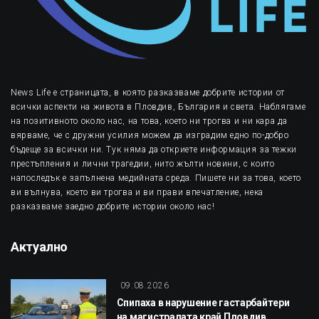
News Life е страницата, в която разказваме добрите истории от
всички аспекти на живота в Пловдив, България и света. Наблягаме
на позитивното около нас, на това, което ни трогва и ни кара да
вярваме, че с дружни усилия можем да изградим едно по-добро
бъдеще за всички ни. Тук няма да откриете информация за тежки
престъпления и лични трагедии, нито жълти новини, с които
напоследък е запълнена медийната среда. Пишете ни за това, което
ви вълнува, което ви трогва и ви прави впечатление, нека
разказваме заедно добрите истории около нас!
Актуално
09.08.2026
Спипаха в нарушение гастарбайтери
на магистралата край Пловдив