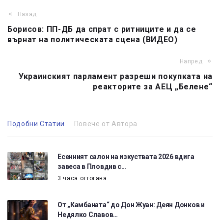
Назад
Борисов: ПП-ДБ да спрат с ритниците и да се
върнат на политическата сцена (ВИДЕО)
Напред
Украинският парламент разреши покупката на
реакторите за АЕЦ „Белене“
Подобни Статии
Повече от Автора
Есенният салон на изкуствата 2026 вдига
завеса в Пловдив с…
3 часа оттогава
От „Камбаната“ до Дон Жуан: Деян Донков и
Недялко Славов…