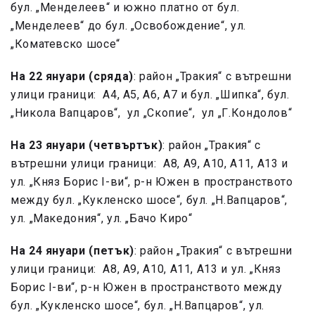
бул. „Менделеев“ и южно платно от бул.
„Менделеев“ до бул. „Освобождение“, ул.
„Коматевско шосе“
На 22 януари (сряда)
: район „Тракия“ с вътрешни
улици граници: А4, А5, А6, А7 и бул. „Шипка“, бул.
„Никола Вапцаров“, ул „Скопие“, ул „Г.Кондолов“
На 23 януари (четвъртък)
: район „Тракия“ с
вътрешни улици граници: А8, А9, А10, А11, А13 и
ул. „Княз Борис I-ви“, р-н Южен в пространството
между бул. „Кукленско шосе“, бул. „Н.Вапцаров“,
ул. „Македония“, ул. „Бачо Киро“
На 24 януари (петък)
: район „Тракия“ с вътрешни
улици граници: А8, А9, А10, А11, А13 и ул. „Княз
Борис I-ви“, р-н Южен в пространството между
бул. „Кукленско шосе“, бул. „Н.Вапцаров“, ул.