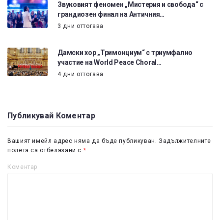
Звуковият феномен „Мистерия и свобода“ с
грандиозен финал на Античния…
3 дни оттогава
Дамски хор „Тримонциум“ с триумфално
участие на World Peace Choral…
4 дни оттогава
Публикувай Коментар
Вашият имейл адрес няма да бъде публикуван.
Задължителните
полета са отбелязани с
*
Коментар