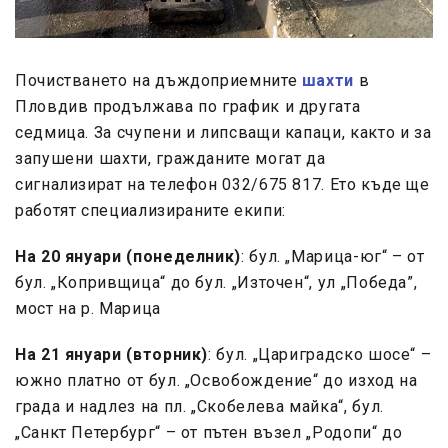
Почистването на дъждоприемните
шахти
в
Пловдив продължава по график и другата
седмица. За счупени и липсващи капаци, както и за
запушени шахти, гражданите могат да
сигнализират на телефон 032/675 817. Ето къде ще
работят специализираните екипи:
На 20 януари
(понеделник)
: бул. „Марица-юг“ – от
бул. „Копривщица“ до бул. „Източен“, ул „Победа”,
мост на р. Марица
На 21 януари (вторник)
: бул. „Цариградско шосе“ –
южно платно от бул. „Освобождение“ до изход на
града и надлез на пл. „Скобелева майка“, бул.
„Санкт Петербург“ – от пътен възел „Родопи“ до