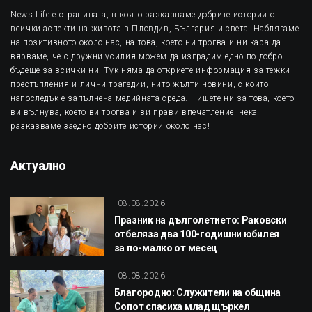
News Life е страницата, в която разказваме добрите истории от
всички аспекти на живота в Пловдив, България и света. Наблягаме
на позитивното около нас, на това, което ни трогва и ни кара да
вярваме, че с дружни усилия можем да изградим едно по-добро
бъдеще за всички ни. Тук няма да откриете информация за тежки
престъпления и лични трагедии, нито жълти новини, с които
напоследък е запълнена медийната среда. Пишете ни за това, което
ви вълнува, което ви трогва и ви прави впечатление, нека
разказваме заедно добрите истории около нас!
Актуално
08.08.2026
Празник на дълголетието: Раковски
отбеляза два 100-годишни юбилея
за по-малко от месец
08.08.2026
Благородно: Служители на община
Сопот спасиха млад щъркел