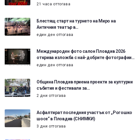
21 часа оттогава
Блестящ старт на турнето на Миро на
Античния театър в…
един ден оттогава
Международен фото салон Пловдив 2026
открива изложба с най-добрите фотографии…
един ден оттогава
Община Пловдив приема проекти за културни
събития и фестивали за…
2 дни оттогава
Асфалтират последния участък от „Рогошко
шосе“ в Пловдив (СНИМКИ)
3 дни оттогава