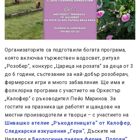
Организаторите са подготвили богата програма,
която включва тържествен водосвет, ритуал
„Розобер“, конкурс „Царица на розата“ за деца от 3
до 6 години, състезание за най-добър розоберач,
фермерски игри и много забавления. Ще има и
фолклорна програма с участието на Оркестър
„Калофер“ с ръководител Пейо Маринов. За
гостите на празника ще работят и щандове на
местни производотели и творци – с участието на
Шивашко ателие „Ръкоделницата“ от Калофер
,
Сладкарски изкушения „Гери“
, Дъските на
Недялко и
Биологична пчелна ферма „Попови“
.