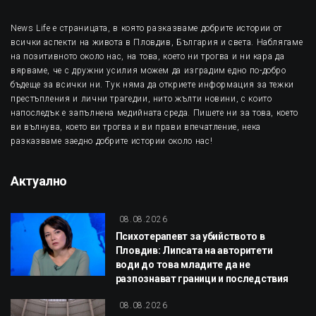
News Life е страницата, в която разказваме добрите истории от
всички аспекти на живота в Пловдив, България и света. Наблягаме
на позитивното около нас, на това, което ни трогва и ни кара да
вярваме, че с дружни усилия можем да изградим едно по-добро
бъдеще за всички ни. Тук няма да откриете информация за тежки
престъпления и лични трагедии, нито жълти новини, с които
напоследък е запълнена медийната среда. Пишете ни за това, което
ви вълнува, което ви трогва и ви прави впечатление, нека
разказваме заедно добрите истории около нас!
Актуално
08.08.2026
Психотерапевт за убийството в
Пловдив: Липсата на авторитети
води до това младите да не
разпознават граници и последствия
08.08.2026