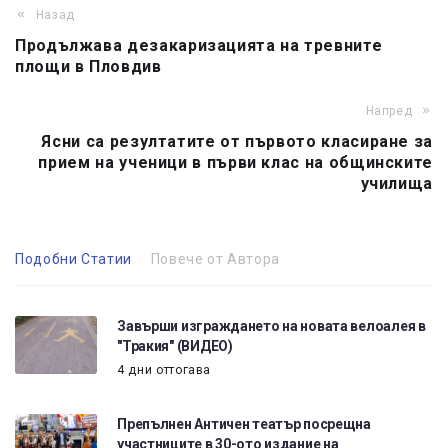
Назад
Продължава дезакаризацията на тревните
площи в Пловдив
Напред
Ясни са резултатите от първото класиране за
прием на ученици в първи клас на общинските
училища
Подобни Статии
Повече от Автора
Завърши изграждането на новата велоалея в
"Тракия" (ВИДЕО)
4 дни оттогава
Препълнен Античен театър посрещна
участниците в 30-ото издание на