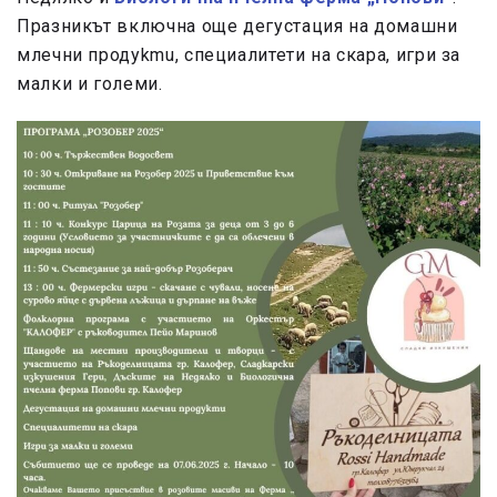
Празникът включна още дегустация на домашни
млечни продуkmu, специалитети на скара, игри за
малки и големи.