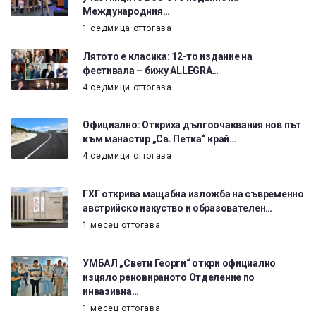
Международния…
1 седмица оттогава
Лятото е класика: 12-то издание на
фестивала – бижу ALLEGRA…
4 седмици оттогава
Официално: Откриха дългоочаквания нов път
към манастир „Св. Петка“ край…
4 седмици оттогава
ГХГ открива мащабна изложба на съвременно
австрийско изкуство и образователен…
1 месец оттогава
УМБАЛ „Свети Георги“ откри официално
изцяло реновираното Отделение по
инвазивна…
1 месец оттогава