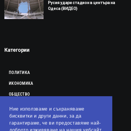
Русия удари стадион в центъра на
Одеса (ВИДЕО)
Категории
ПОЛИТИКА
ИКОНОМИКА
ОБЩЕСТВО
СПОРТ
Ние използваме и съхраняваме
КУЛТУРА
бисквитки и други данни, за да
гарантираме, че ви предоставяме най-
ЛАЙФСТАЙЛ
доброто изживяване на нашия уебсайт.