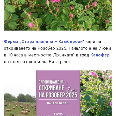
Ферма „Стара планина – Камберови
“ кани на
откриването на Розобер 2025. Началото е на 7 юни
в 10 часа в местността „Трънката“ в град
Калофер
,
по пътя за екопътека Бяла река.