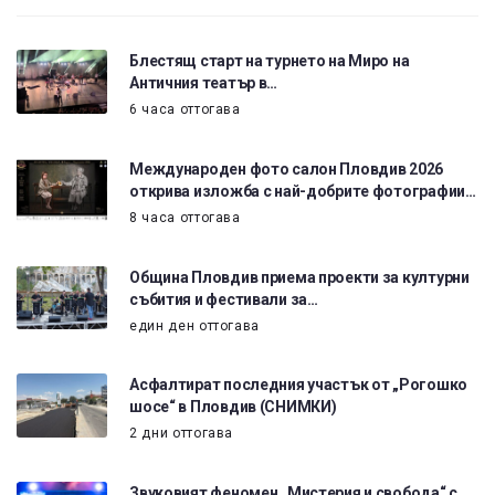
Блестящ старт на турнето на Миро на
Античния театър в…
6 часа оттогава
Международен фото салон Пловдив 2026
открива изложба с най-добрите фотографии…
8 часа оттогава
Община Пловдив приема проекти за културни
събития и фестивали за…
един ден оттогава
Асфалтират последния участък от „Рогошко
шосе“ в Пловдив (СНИМКИ)
2 дни оттогава
Звуковият феномен „Мистерия и свобода“ с