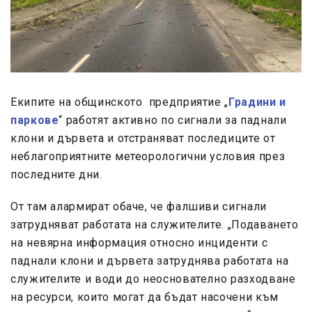
Екипите на общинското предприятие „
Градини и
паркове
“ работят активно по сигнали за паднали
клони и дървета и отстраняват последиците от
неблагоприятните метеорологични условия през
последните дни.
От там алармират обаче, че фалшиви сигнали
затрудняват работата на служителите. „Подаването
на невярна информация относно инциденти с
паднали клони и дървета затруднява работата на
служителите и води до неоснователно разходване
на ресурси, които могат да бъдат насочени към