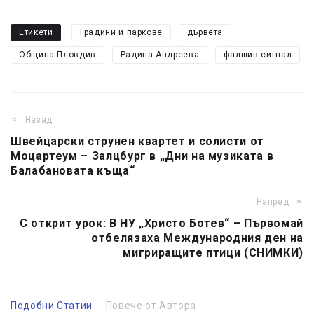
Етикети
Градини и паркове
дървета
Община Пловдив
Радина Андреева
фалшив сигнал
Назад
Швейцарски струнен квартет и солисти от
Моцартеум – Залцбург в „Дни на музиката в
Балабановата къща“
Напред
С открит урок: В НУ „Христо Ботев“ – Първомай
отбелязаха Международния ден на
мигриращите птици (СНИМКИ)
Подобни Статии
Повече от Автора