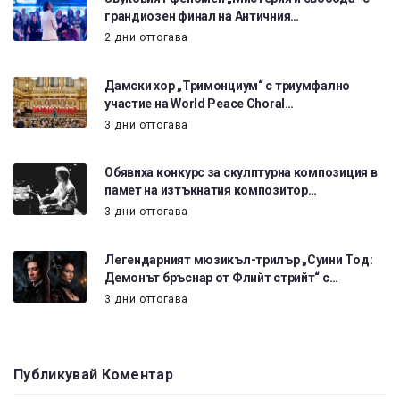
грандиозен финал на Античния…
2 дни оттогава
Дамски хор „Тримонциум“ с триумфално
участие на World Peace Choral…
3 дни оттогава
Обявиха конкурс за скулптурна композиция в
памет на изтъкнатия композитор…
3 дни оттогава
Легендарният мюзикъл-трилър „Суини Тод:
Демонът бръснар от Флийт стрийт“ с…
3 дни оттогава
Публикувай Коментар