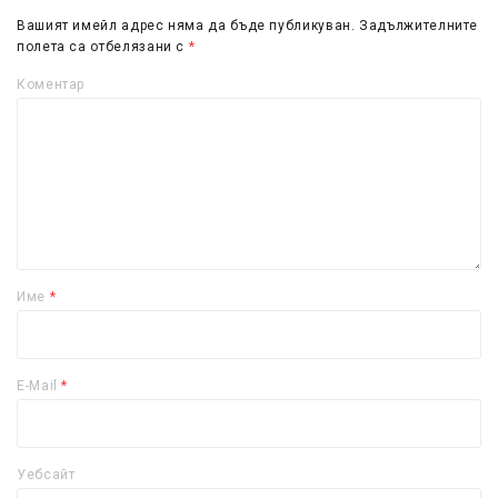
Вашият имейл адрес няма да бъде публикуван.
Задължителните
полета са отбелязани с
*
Коментар
Име
*
E-Mail
*
Уебсайт