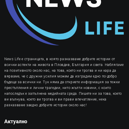
News Life е страницата, в която разказваме добрите истории от
всички аспекти на живота в Пловдив, България и света. Наблягаме
на позитивното около нас, на това, което ни трогва и ни кара да
вярваме, че с дружни усилия можем да изградим едно по-добро
бъдеще за всички ни. Тук няма да откриете информация за тежки
престъпления и лични трагедии, нито жълти новини, с които
напоследък е запълнена медийната среда. Пишете ни за това, което
ви вълнува, което ви трогва и ви прави впечатление, нека
разказваме заедно добрите истории около нас!
Актуално