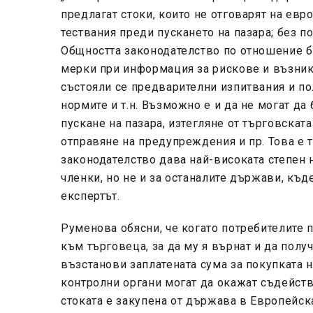
предлагат стоки, които не отговарят на евр
тествания преди пускането на пазара; без 
Общността законодателство по отношение б
мерки при информация за рискове и възник
състояли се предварителни изпитвания и по
нормите и т.н. Възможно е и да не могат д
пускане на пазара, изтегляне от търговска
отправяне на предупреждения и пр. Това е 
законодателство дава най-високата степен н
членки, но не и за останалите държави, къд
експертът.
Руменова обясни, че когато потребителите п
към търговеца, за да му я върнат и да полу
възстанови заплатената сума за покупката 
контролни органи могат да окажат съдействи
стоката е закупена от държава в Европейска