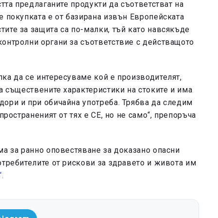
стта предлаганите продукти да съответстват на
е покупката е от базирана извън Европейската
ите за защита са по-малки, тъй като навсякъде
контролни органи за съответствие с действащото
ка да се интересуваме кой е производителят,
а съществените характеристики на стоките и има
ори и при обичайна употреба. Трябва да следим
пространеният от тях е CE, но не само“, препоръча
ма за ранно оповестяване за доказано опасни
отребителите от рискови за здравето и живота им
.