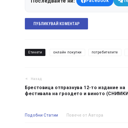
Последвайте ни:
Facebook
T
ПУБЛИКУВАЙ КОМЕНТАР
Етикети
онлайн покупки
потребителите
Назад
Брестовица отпразнува 12-то издание на
фестивала на гроздето и виното (СНИМКИ
Подобни Статии
Повече от Автора