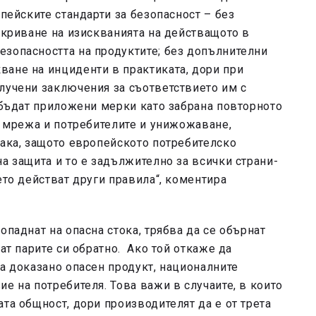
опейските стандарти за безопасност – без
покриване на изискванията на действащото в
езопасността на продуктите; без допълнителни
ване на инциденти в практиката, дори при
лучени заключения за съответствието им с
а бъдат приложени мерки като забрана повторното
та мрежа и потребителите и унижожаване,
така, защото европейското потребителско
а защита и то е задължително за всички страни-
ето действат други правила“, коментира
опаднат на опасна стока, трябва да се обърнат
чат парите си обратно. Ако той откаже да
на доказано опасен продукт, националните
е на потребителя. Това важи в случаите, в които
та общност, дори производителят да е от трета