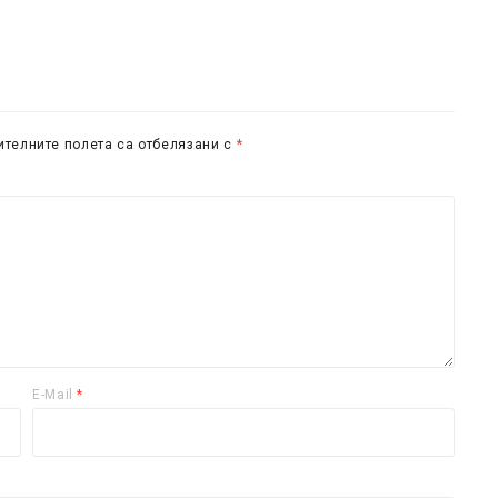
телните полета са отбелязани с
*
E-Mail
*