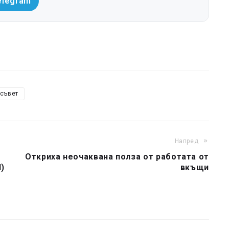
elegram
съвет
Напред
Откриха неочаквана полза от работата от
)
вкъщи