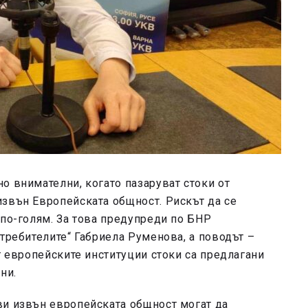
о внимателни, когато пазаруват стоки от
извън Европейската общност. Рискът да се
 по-голям. За това предупреди по БНР
отребителите“ Габриела Руменова, а поводът –
т европейските институции стоки са предлагани
ни.
ви извън европейската общност могат да