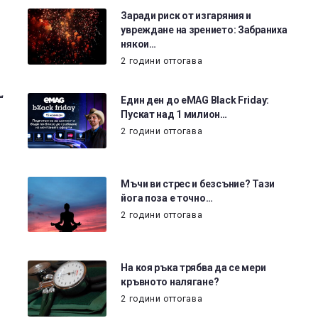
Заради риск от изгаряния и
увреждане на зрението: Забраниха
някои…
2 години оттогава
“
Един ден до eMAG Black Friday:
Пускат над 1 милион…
2 години оттогава
Мъчи ви стрес и безсъние? Тази
йога поза е точно…
2 години оттогава
На коя ръка трябва да се мери
кръвното налягане?
2 години оттогава