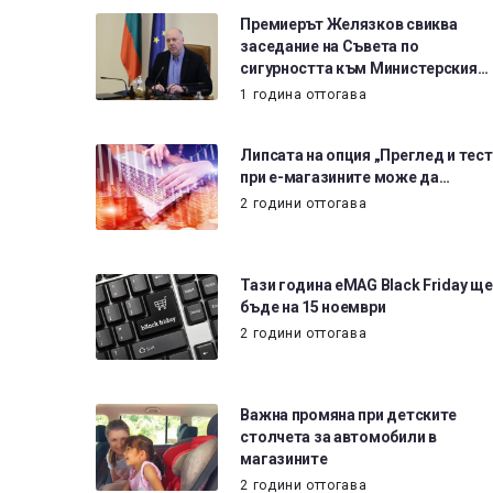
Премиерът Желязков свиква
заседание на Съвета по
сигурността към Министерския…
1 година оттогава
Липсата на опция „Преглед и тест
при е-магазините може да…
2 години оттогава
Тази година eMAG Black Friday ще
бъде на 15 ноември
2 години оттогава
Важна промяна при детските
столчета за автомобили в
магазините
2 години оттогава