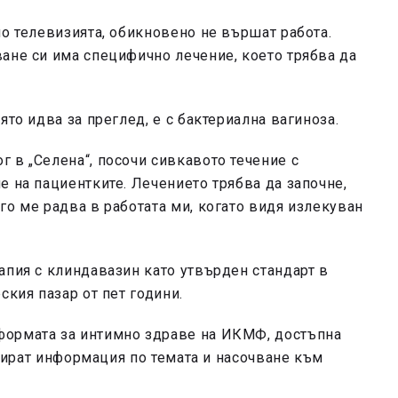
по телевизията, обикновено не вършат работа.
ане си има специфично лечение, което трябва да
ято идва за преглед, е с бактериална вагиноза.
 в „Селена“, посочи сивкавото течение с
е на пациентките. Лечението трябва да започне,
го ме радва в работата ми, когато видя излекуван
апия с клиндавазин като утвърден стандарт в
ския пазар от пет години.
формата за интимно здраве на ИКМФ, достъпна
мират информация по темата и насочване към