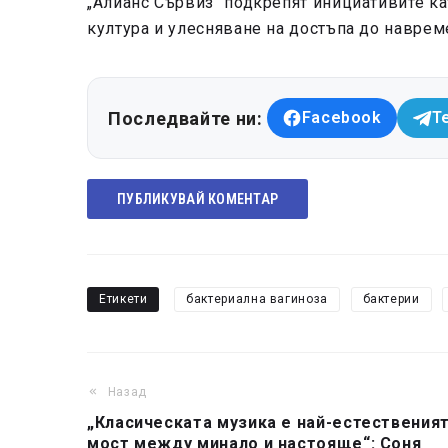
„Алианс Сървиз“ подкрепят инициативите ка
култура и улесняване на достъпа до наврем
Последвайте ни:
Facebook
T
ПУБЛИКУВАЙ КОМЕНТАР
Етикети
бактериална вагиноза
бактерии
Назад
„Класическата музика е най-естествения
мост между минало и настояще“: Соня