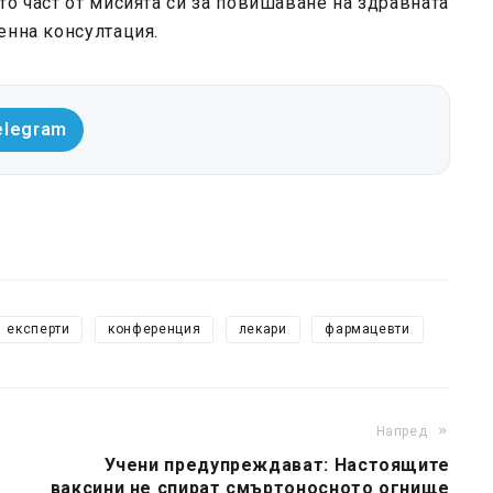
то част от мисията си за повишаване на здравната
енна консултация.
elegram
експерти
конференция
лекари
фармацевти
Напред
т
Учени предупреждават: Настоящите
ваксини не спират смъртоносното огнище