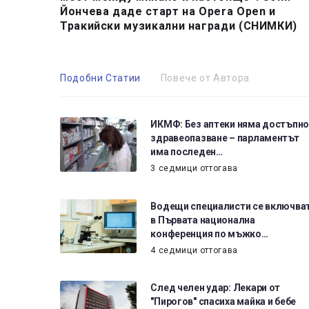
Йончева даде старт на Opera Open и
Тракийски музикални награди (СНИМКИ)
Подобни Статии
Повече от Автора
ИКМФ: Без аптеки няма достъпно
здравеопазване – парламентът
има последен…
3 седмици оттогава
Водещи специалисти се включва
в Първата национална
конференция по мъжко…
4 седмици оттогава
След челен удар: Лекари от
"Пирогов" спасиха майка и бебе