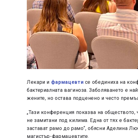
Лекари и
фармацевти
се обединиха на кон
бактериалната вагиноза. Заболяването е на
жените, но остава подценено и често премъ
„Тази конференция показва на обществото, 
не замитани под килима. Една от тях е бакт
застават рамо до рамо“, обясни Аделина Лю
магистър-фармацевтите.