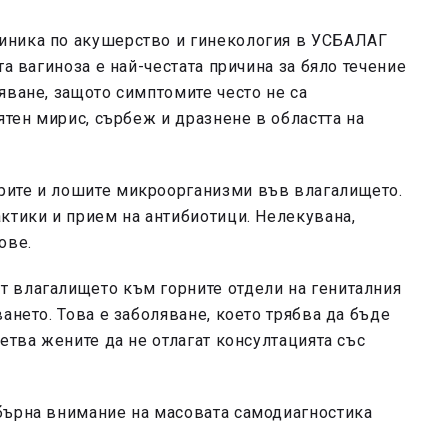
иника по акушерство и гинекология в УСБАЛАГ
та вагиноза е най-честата причина за бяло течение
яване, защото симптомите често не са
ятен мирис, сърбеж и дразнене в областта на
рите и лошите микроорганизми във влагалището.
ктики и прием на антибиотици. Нелекувана,
ове.
 влагалището към горните отдели на гениталния
ането. Това е заболяване, което трябва да бъде
етва жените да не отлагат консултацията със
бърна внимание на масовата самодиагностика