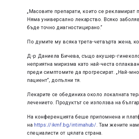
„Масовите препарати, които се рекламират 
Няма универсално лекарство. Всяко заболяв
бъде точно диагностицирано.“
По думите му всяка трета-четвърта жена, ко
Д-р Даниела Бичева, също акушер-гинеколог
неприятна миризма като най-честа оплакван
преди симптомите да прогресират. „Най-мно
пациент“, допълни тя.
Лекарите се обединиха около локалната тер
лечението. Продуктът се използва на българ
На конференцията беше припомнена и плат
на
https://ikmf.bg/intimahub/
. Там жените на
специалисти от цялата страна.