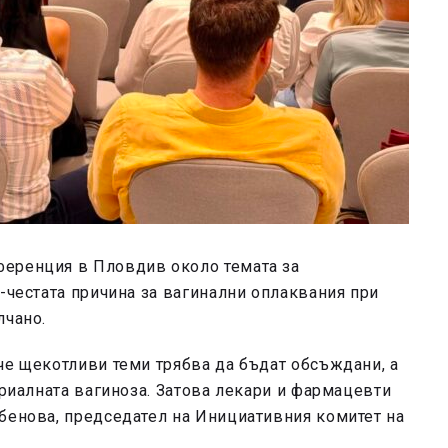
ференция в Пловдив около темата за
й-честата причина за вагинални оплаквания при
лчано.
че щекотливи теми трябва да бъдат обсъждани, а
ериалната вагиноза. Затова лекари и фармацевти
бенова, председател на Инициативния комитет на