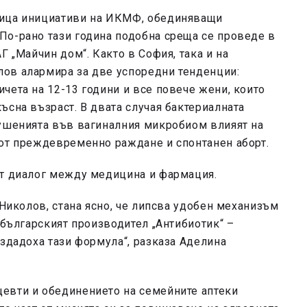
дица инициативи на ИКМФ, обединяващи
По-рано тази година подобна среща се проведе в
Г „Майчин дом“. Както в София, така и на
ов алармира за две успоредни тенденции:
чета на 12-13 години и все повече жени, които
ъсна възраст. В двата случая бактериалната
рушенията във вагиналния микробиом влияят на
 от преждевременно раждане и спонтанен аборт.
от диалог между медицина и фармация.
 Николов, стана ясно, че липсва удобен механизъм
 българският производител „Антибиотик“ –
ъздадоха тази формула“, разказа Аделина
евти и обединението на семейните аптеки