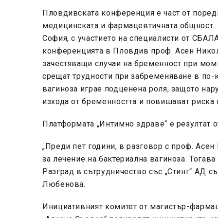
Пловдивската конференция е част от поре
медицинската и фармацевтичната общност. 
София, с участието на специалисти от СБАЛА
конференцията в Пловдив проф. Асен Никол
зачестяващи случаи на бременност при моми
срещат трудности при забременяване в по-к
вагиноза играе подценена роля, защото на
изхода от бременността и повишават риска
Платформата „Интимно здраве“ е резултат 
„Преди пет години, в разговор с проф. Асен
за лечение на бактериална вагиноза. Тогава
Разград в сътрудничество със „Стинг“ АД с
Любенова.
Инициативният комитет от магистър-фармац