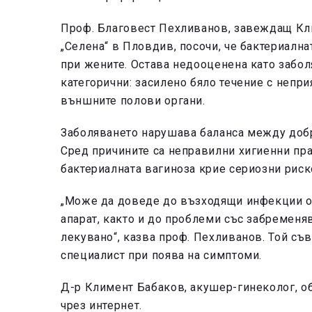
Проф. Благовест Пехливанов, завеждащ Кл
„Селена“ в Пловдив, посочи, че бактериална
при жените. Остава недооценена като забол
категорични: засилено бяло течение с непри
външните полови органи.
Заболяването нарушава баланса между доб
Сред причините са неправилни хигиенни пра
бактериалната вагиноза крие сериозни риск
„Може да доведе до възходящи инфекции от
апарат, както и до проблеми със забременяв
лекувано“, казва проф. Пехливанов. Той съв
специалист при поява на симптоми.
Д-р Климент Бабаков, акушер-гинеколог, о
чрез интернет.