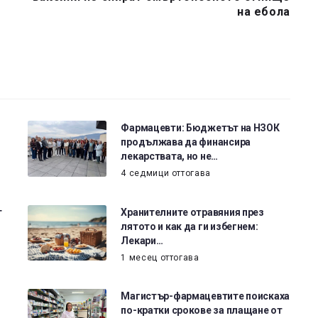
на ебола
Фармацевти: Бюджетът на НЗОК
продължава да финансира
лекарствата, но не…
4 седмици оттогава
т
Хранителните отравяния през
лятото и как да ги избегнем:
Лекари…
1 месец оттогава
Магистър-фармацевтите поискаха
по-кратки срокове за плащане от