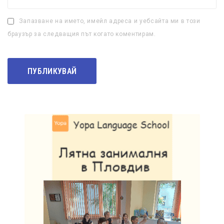
Запазване на името, имейл адреса и уебсайта ми в този
браузър за следващия път когато коментирам.