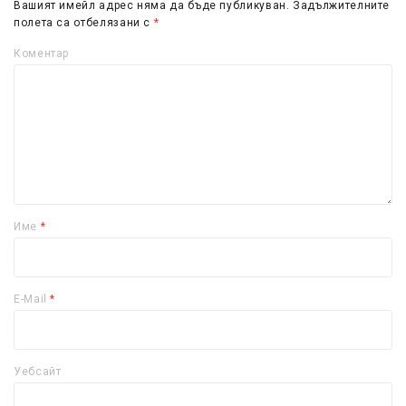
Вашият имейл адрес няма да бъде публикуван.
Задължителните
полета са отбелязани с
*
Коментар
Име
*
E-Mail
*
Уебсайт