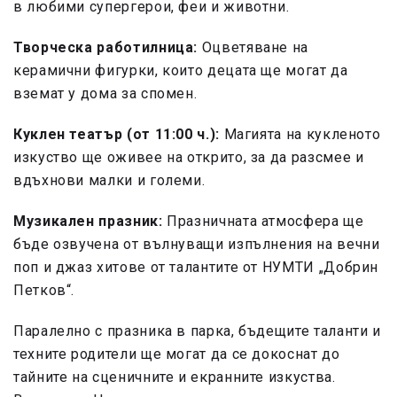
в любими супергерои, феи и животни.
Творческа работилница:
Оцветяване на
керамични фигурки, които децата ще могат да
вземат у дома за спомен.
Куклен театър (от 11:00 ч.):
Магията на кукленото
изкуство ще оживее на открито, за да разсмее и
вдъхнови малки и големи.
Музикален празник:
Празничната атмосфера ще
бъде озвучена от вълнуващи изпълнения на вечни
поп и джаз хитове от талантите от НУМТИ „Добрин
Петков“.
Паралелно с празника в парка, бъдещите таланти и
техните родители ще могат да се докоснат до
тайните на сценичните и екранните изкуства.