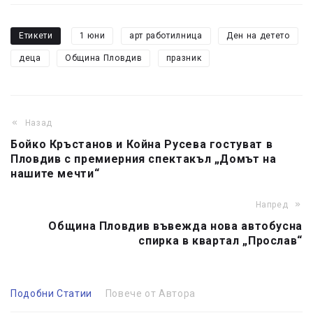
Етикети
1 юни
арт работилница
Ден на детето
деца
Община Пловдив
празник
Назад
Бойко Кръстанов и Койна Русева гостуват в
Пловдив с премиерния спектакъл „Домът на
нашите мечти“
Напред
Община Пловдив въвежда нова автобусна
спирка в квартал „Прослав“
Подобни Статии
Повече от Автора