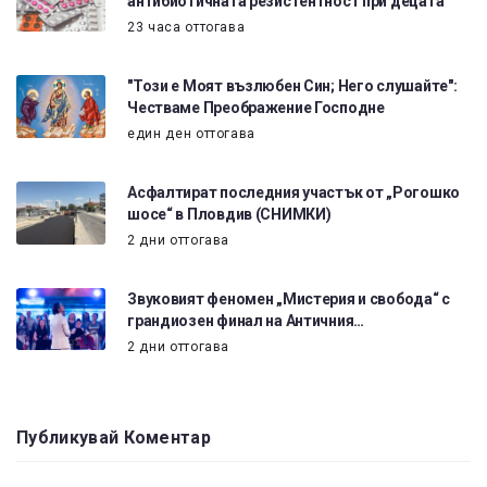
антибиотичната резистентност при децата
23 часа оттогава
"Този е Моят възлюбен Син; Него слушайте":
Честваме Преображение Господне
един ден оттогава
Асфалтират последния участък от „Рогошко
шосе“ в Пловдив (СНИМКИ)
2 дни оттогава
Звуковият феномен „Мистерия и свобода“ с
грандиозен финал на Античния…
2 дни оттогава
Публикувай Коментар