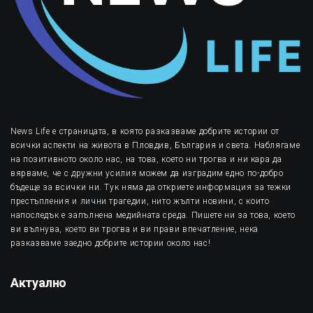
News Life е страницата, в която разказваме добрите истории от
всички аспекти на живота в Пловдив, България и света. Наблягаме
на позитивното около нас, на това, което ни трогва и ни кара да
вярваме, че с дружни усилия можем да изградим едно по-добро
бъдеще за всички ни. Тук няма да откриете информация за тежки
престъпления и лични трагедии, нито жълти новини, с които
напоследък е запълнена медийната среда. Пишете ни за това, което
ви вълнува, което ви трогва и ви прави впечатление, нека
разказваме заедно добрите истории около нас!
Актуално