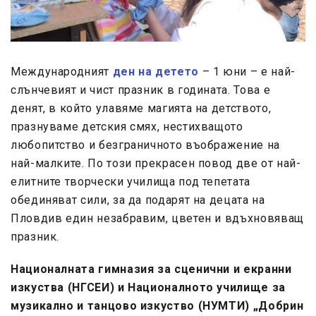
Международният
ден на детето
– 1 юни – е най-
слънчевият и чист празник в годината. Това е
денят, в който улавяме магията на детството,
празнуваме детския смях, нестихващото
любопитство и безграничното въображение на
най-малките. По този прекрасен повод две от най-
елитните творчески училища под тепетата
обединяват сили, за да подарят на децата на
Пловдив един незабравим, цветен и вдъхновяващ
празник.
Националната гимназия за сценични и екранни
изкуства (НГСЕИ) и Националното училище за
музикално и танцово изкуство (НУМТИ) „Добрин