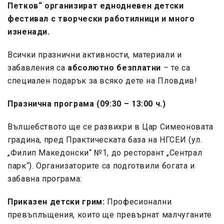
Петков“ организират еднодневен детски
фестивал с творчески работилници и много
изненади.
Всички празнични активности, материали и
забавления са
абсолютно безплатни
– те са
специален подарък за всяко дете на Пловдив!
Празнична програма (09:30 – 13:00 ч.)
Вълшебството ще се развихри в Цар Симеоновата
градина, пред Практическата база на НГСЕИ (ул.
„Филип Македонски“ №1, до ресторант „Сентрал
парк“). Организаторите са подготвили богата и
забавна програма:
Приказен детски грим:
Професионални
превъплъщения, които ще превърнат малчуганите