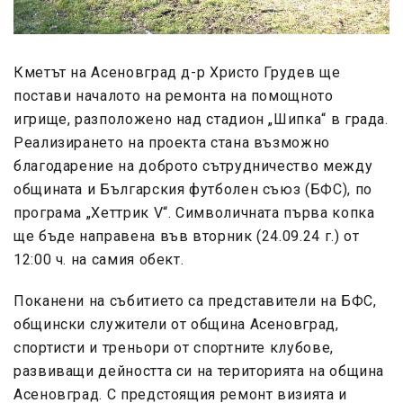
Кметът на Асеновград д-р Христо Грудев ще
постави началото на ремонта на помощното
игрище, разположено над стадион „Шипка“ в града.
Реализирането на проекта стана възможно
благодарение на доброто сътрудничество между
общината и Българския футболен съюз (БФС), по
програма „Хеттрик V“. Символичната първа копка
ще бъде направена във вторник (24.09.24 г.) от
12:00 ч. на самия обект.
Поканени на събитието са представители на БФС,
общински служители от община Асеновград,
спортисти и треньори от спортните клубове,
развиващи дейността си на територията на община
Асеновград. С предстоящия ремонт визията и