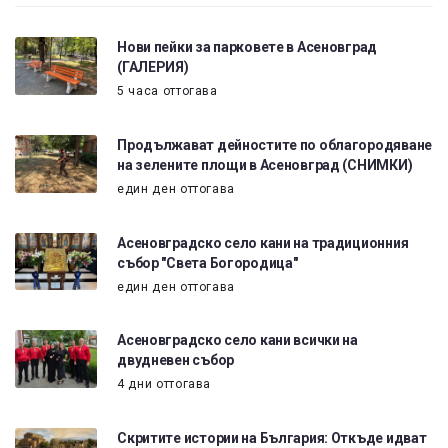
Нови пейки за парковете в Асеновград
(ГАЛЕРИЯ)
5 часа оттогава
Продължават дейностите по облагородяване
на зелените площи в Асеновград (СНИМКИ)
един ден оттогава
Асеновградско село кани на традиционния
събор "Света Богородица"
един ден оттогава
Асеновградско село кани всички на
двудневен събор
4 дни оттогава
Скритите истории на България: Откъде идват