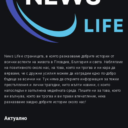
News Life е страницата, в която разказваме добрите истории от
всички аспекти на живота в Пловдив, България и света. Наблягаме
на позитивното около нас, на това, което ни трогва и ни кара да
вярваме, че с дружни усилия можем да изградим едно по-добро
бъдеще за всички ни. Тук няма да откриете информация за тежки
престъпления и лични трагедии, нито жълти новини, с които
напоследък е запълнена медийната среда. Пишете ни за това, което
ви вълнува, което ви трогва и ви прави впечатление, нека
разказваме заедно добрите истории около нас!
Актуално