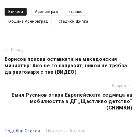
Етикети
Асеновград
игрище
Община Асеновград
стадион Шипка
Назад
Борисов поиска оставката на македонския
министър: Ако не го направят, никой не трябва
да разговаря с тях (ВИДЕО)
Напред
Емил Русинов откри Европейската седмица на
мобилността в ДГ „Щастливо детство“
(СНИМКИ)
Подобни Статии
Повече от Автора