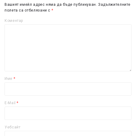
Вашият имейл адрес няма да бъде публикуван.
Задължителните
полета са отбелязани с
*
Коментар
Име
*
E-Mail
*
Уебсайт