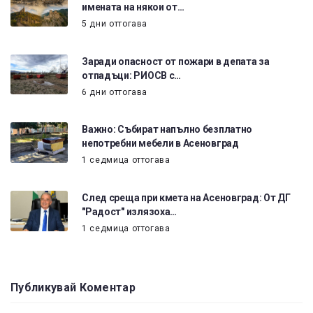
имената на някои от…
5 дни оттогава
Заради опасност от пожари в депата за
отпадъци: РИОСВ с…
6 дни оттогава
Важно: Събират напълно безплатно
непотребни мебели в Асеновград
1 седмица оттогава
След среща при кмета на Асеновград: От ДГ
"Радост" излязоха…
1 седмица оттогава
Публикувай Коментар