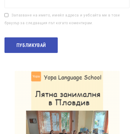
Запазване на името, имейл адреса и уебсайта ми в този
браузър за следващия път когато коментирам.