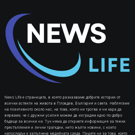
News Life е страницата, в която разказваме добрите истории от
всички аспекти на живота в Пловдив, България и света. Наблягаме
на позитивното около нас, на това, което ни трогва и ни кара да
вярваме, че с дружни усилия можем да изградим едно по-добро
бъдеще за всички ни. Тук няма да откриете информация за тежки
престъпления и лични трагедии, нито жълти новини, с които
напоследък е запълнена медийната среда. Пишете ни за това, което