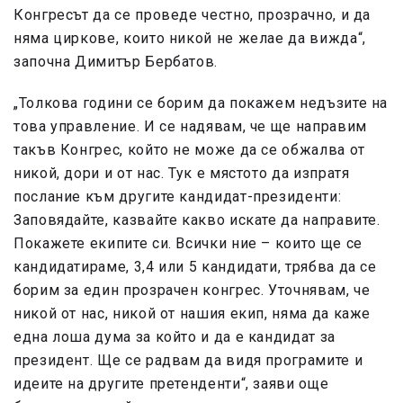
Конгресът да се проведе честно, прозрачно, и да
няма циркове, които никой не желае да вижда“,
започна Димитър Бербатов.
„Толкова години се борим да покажем недъзите на
това управление. И се надявам, че ще направим
такъв Конгрес, който не може да се обжалва от
никой, дори и от нас. Тук е мястото да изпратя
послание към другите кандидат-президенти:
Заповядайте, казвайте какво искате да направите.
Покажете екипите си. Всички ние – които ще се
кандидатираме, 3,4 или 5 кандидати, трябва да се
борим за един прозрачен конгрес. Уточнявам, че
никой от нас, никой от нашия екип, няма да каже
една лоша дума за който и да е кандидат за
президент. Ще се радвам да видя програмите и
идеите на другите претенденти“, заяви още