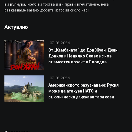
ви вълнува, което ви трогва и ви прави впечатление, нека
разказваме заедно добрите истории около нас!
Актуално
07.08.2026
От „Камбаната“ до Дон Жуан: Деян
Донков и Недялко Славов с нов
съвместен проект в Пловдив
07.08.2026
Американското разузнаване: Русия
може да атакува НАТО и
съюзническа държава тази есен