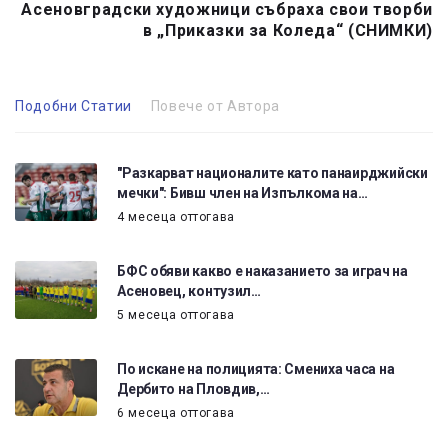
Асеновградски художници събраха свои творби
в „Приказки за Коледа“ (СНИМКИ)
Подобни Статии
Повече от Автора
"Разкарват националите като панаирджийски
мечки": Бивш член на Изпълкома на…
4 месеца оттогава
БФС обяви какво е наказанието за играч на
Асеновец, контузил…
5 месеца оттогава
По искане на полицията: Смениха часа на
Дербито на Пловдив,…
6 месеца оттогава