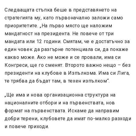
Следващата стъпка беше в представянето на
стратегията му, като първоначално заложи само
приоритетите. „На първо място ще наложим
мандатност на президента. Не повече от три
мандата или 12 години. Смятам, че е достатъчно за
един човек да разгърне потенциала си, да покаже
какво може. Ако не може и се провали, има си
Конгреси, ще го сменят. Второто важно нещо – без
президенти на клубове в Изпълкома. Има си Лига,
те трябва да бъдат там, в техен изпълком“.
„Ще има и нова организационна структура на
националните отбори и на първенствата, нов
формат на първенствата. Искаме да направим
добри терени, клубовете да имат по-малко разходи
и повече приходи.