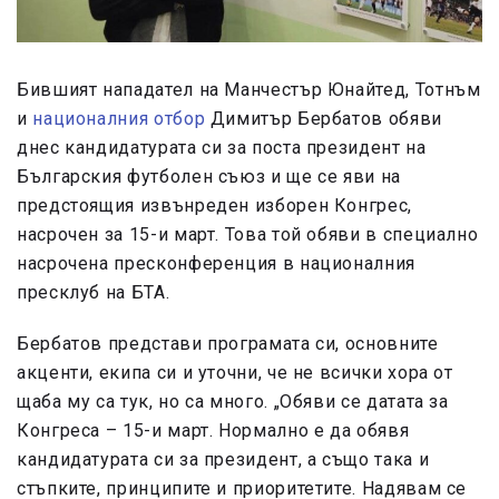
Бившият нападател на Манчестър Юнайтед, Тотнъм
и
националния отбор
Димитър Бербатов обяви
днес кандидатурата си за поста президент на
Българския футболен съюз и ще се яви на
предстоящия извънреден изборен Конгрес,
насрочен за 15-и март. Това той обяви в специално
насрочена пресконференция в националния
пресклуб на БТА.
Бербатов представи програмата си, основните
акценти, екипа си и уточни, че не всички хора от
щаба му са тук, но са много. „Обяви се датата за
Конгреса – 15-и март. Нормално е да обявя
кандидатурата си за президент, а също така и
стъпките, принципите и приоритетите. Надявам се