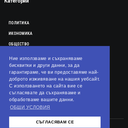
Категории
ПОЛИТИКА
ИКОНОМИКА
ОБЩЕСТВО
СПОРТ
Ние използваме и съхраняваме
КУЛТУРА
бисквитки и други данни, за да
гарантираме, че ви предоставяме най-
ЛАЙФСТАЙЛ
доброто изживяване на нашия уебсайт.
С използването на сайта вие се
ТЕХНОЛОГИИ
съгласявате да съхраняваме и
АНАЛИЗИ
обработваме вашите данни.
ОБЩИ УСЛОВИЯ
СВЯТ
СЪГЛАСЯВАМ СЕ
© 2023 – Сайт от
Kirov Invest Group