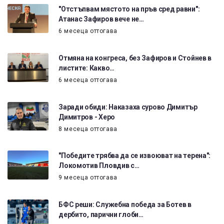
"Отстъпвам мястото на пръв сред равни":
Атанас Зафиров вече не…
6 месеца оттогава
Отмяна на конгреса, без Зафиров и Стойнев в
листите: Какво…
6 месеца оттогава
Заради обиди: Наказаха сурово Димитър
Димитров - Херо
8 месеца оттогава
"Победите трябва да се извоюват на терена":
Локомотив Пловдив с…
9 месеца оттогава
БФС реши: Служебна победа за Ботев в
дербито, парични глоби…