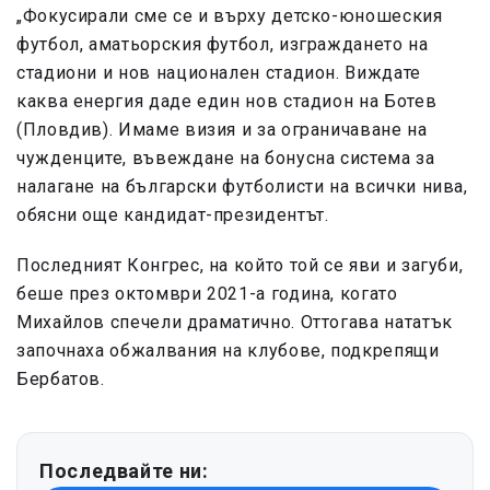
„Фокусирали сме се и върху детско-юношеския
футбол, аматьорския футбол, изграждането на
стадиони и нов национален стадион. Виждате
каква енергия даде един нов стадион на Ботев
(Пловдив). Имаме визия и за ограничаване на
чужденците, въвеждане на бонусна система за
налагане на български футболисти на всички нива,
обясни още кандидат-президентът.
Последният Конгрес, на който той се яви и загуби,
беше през октомври 2021-а година, когато
Михайлов спечели драматично. Оттогава нататък
започнаха обжалвания на клубове, подкрепящи
Бербатов.
Последвайте ни: