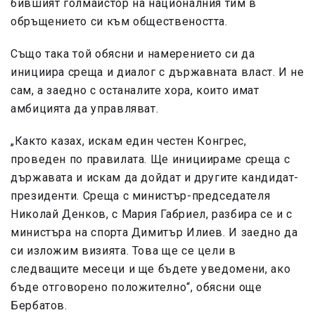
бившият голмайстор на националния тим в
обръщението си към обществеността.
Също така той обясни и намерението си да
инициира среща и диалог с държавната власт. И не
сам, а заедно с останалите хора, които имат
амбицията да управляват.
„Както казах, искам един честен Конгрес,
проведен по правилата. Ще инициираме среща с
държавата и искам да дойдат и другите кандидат-
президенти. Среща с министър-председателя
Николай Денков, с Мария Габриел, разбира се и с
министъра на спорта Димитър Илиев. И заедно да
си изложим визията. Това ще се цели в
следващите месеци и ще бъдете уведомени, ако
бъде отговорено положително“, обясни още
Бербатов.