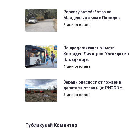
Разследват убийство на
Младежкия хълм в Пловдив
2 дни оттогава
По предложение на кмета
Костадин Димитров: Учениците в
Пловдив ще…
4 дни оттогава
Заради опасност от пожари в
депата за отпадъци: РИОСВ с…
6 дни оттогава
Публикувай Коментар