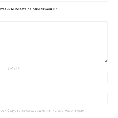
телните полета са отбелязани с
*
E-Mail
*
този браузър за следващия път когато коментирам.