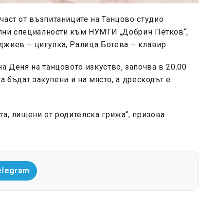
част от възпитаниците на Танцово студио
кални специалности към НУМТИ „Добрин Петков“,
джиев – цигулка, Ралица Ботева – клавир.
а Деня на танцовото изкуство, започва в 20.00
да бъдат закупени и на място, а дрескодът е
та, лишени от родителска грижа“, призова
elegram