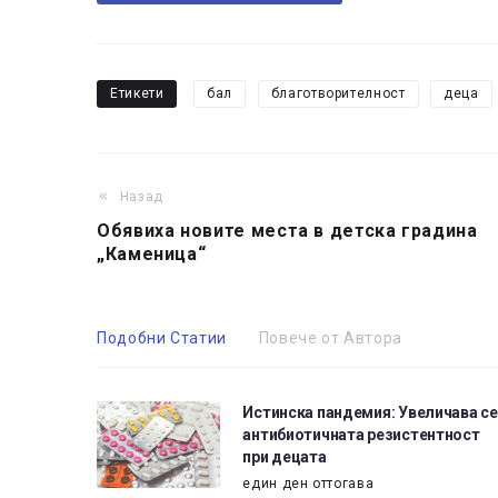
Етикети
бал
благотворителност
деца
Назад
Обявиха новите места в детска градина
„Каменица“
Подобни Статии
Повече от Автора
Истинска пандемия: Увеличава се
антибиотичната резистентност
при децата
един ден оттогава