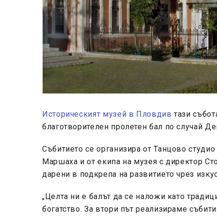
Историческият музей в Пловдив
тази събот
благотворителен пролетен бал по случай Де
Събитието се организира от Танцово студио 
Маршаха и от екипа на музея с директор Ст
дарени в подкрепа на развитието чрез изку
„Целта ни е балът да се наложи като традиц
богатство. За втори път реализираме събити