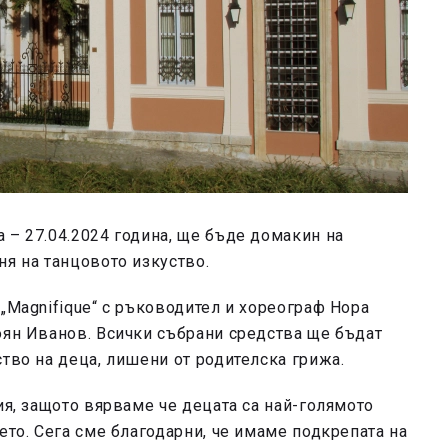
а – 27.04.2024 година, ще бъде домакин на
ня на танцовото изкуство.
„Magnifique“ с ръководител и хореограф Нора
оян Иванов. Всички събрани средства ще бъдат
ство на деца, лишени от родителска грижа.
ия, защото вярваме че децата са най-голямото
ето. Сега сме благодарни, че имаме подкрепата на