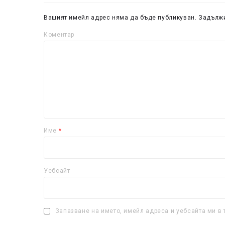
Вашият имейл адрес няма да бъде публикуван.
Задължи
Коментар
Име
*
Уебсайт
Запазване на името, имейл адреса и уебсайта ми в 