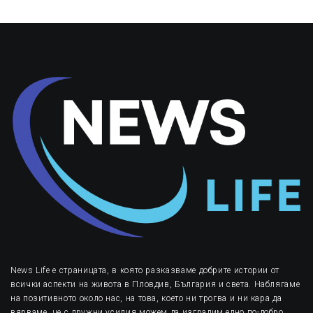
News Life е страницата, в която разказваме добрите истории от
всички аспекти на живота в Пловдив, България и света. Наблягаме
на позитивното около нас, на това, което ни трогва и ни кара да
вярваме, че с дружни усилия можем да изградим едно по-добро