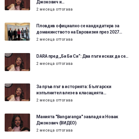
Джокович и…
2 месеца оттогава
Пловдив официално се кандидатира за
домакинството на Евровизия през 2027…
2 месеца оттогава
DARA пред „Би Би Си“: Два пъти исках да се…
2 месеца оттогава
За пръв път в историята: Български
изпълнител влезе в класацията…
2 месеца оттогава
Манията "Bangaranga" завладя и Новак
Джокович (ВИДЕО)
2 месеца оттогава