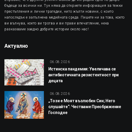
бъдеще за всички ни. Тук няма да откриете информация за тежки
престъпления и лични трагедии, нито жълти новини, с които
напоследък е запълнена медийната среда. Пишете ни за това, което
ви вълнува, което ви трогва и ви прави впечатление, нека
разказваме заедно добрите истории около нас!
Актуално
06.08.2026
Истинска пандемия: Увеличава се
антибиотичната резистентност при
децата
06.08.2026
„Този е Моят възлюбен Син; Него
слушайте“: Честваме Преображение
Господне