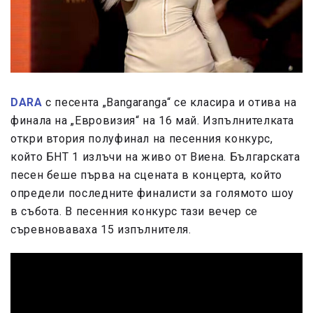
DARA
с песента „Bangaranga“ се класира и отива на
финала на „Евровизия“ на 16 май. Изпълнителката
откри втория полуфинал на песенния конкурс,
който БНТ 1 излъчи на живо от Виена. Българската
песен беше първа на сцената в концерта, който
определи последните финалисти за голямото шоу
в събота. В песенния конкурс тази вечер се
съревноваваха 15 изпълнителя.