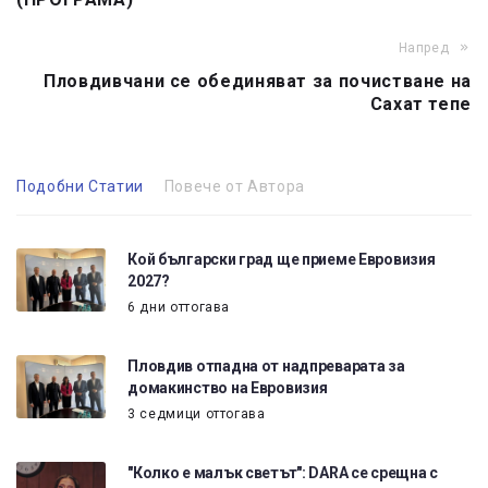
Напред
Пловдивчани се обединяват за почистване на
Сахат тепе
Подобни Статии
Повече от Автора
Кой български град ще приеме Евровизия
2027?
6 дни оттогава
Пловдив отпадна от надпреварата за
домакинство на Евровизия
3 седмици оттогава
"Колко е малък светът": DARA се срещна с