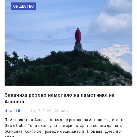
ОБЩЕСТВО
Закачиха розово наметало на паметника на
Альоша
News Life
10.05.2026 - 20:40 ч.
Паметникът на Альоша осъмна с розово наметало – цветът на
Giro d’Italia. Това съвпадна с втория старт на колоездачната
обиколка, който се проведе също днес в Пловдив. Днес по