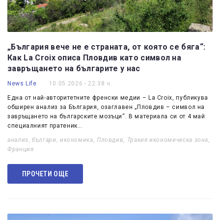
„България вече не е страната, от която се бяга“:
Как La Croix описа Пловдив като символ на
завръщането на българите у нас
News Life
10.05.2026 - 22:38 ч.
Една от най-авторитетните френски медии – La Croix, публикува
обширен анализ за България, озаглавен „Пловдив – символ на
завръщането на българските мозъци“. В материала си от 4 май
специалният пратеник…
анализ
,
българи
,
икономика
,
Пловдив
,
Тракия икономическа зона
,
Франция
ПРОЧЕТИ ОЩЕ