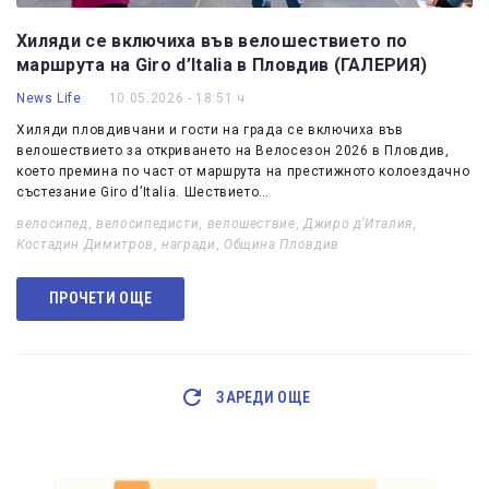
Хиляди се включиха във велошествието по
маршрута на Giro d’Italia в Пловдив (ГАЛЕРИЯ)
News Life
10.05.2026 - 18:51 ч.
Хиляди пловдивчани и гости на града се включиха във
велошествието за откриването на Велосезон 2026 в Пловдив,
което премина по част от маршрута на престижното колоездачно
състезание Giro d’Italia. Шествието…
велосипед
,
велосипедисти
,
велошествие
,
Джиро д’Италия
,
Костадин Димитров
,
награди
,
Община Пловдив
ПРОЧЕТИ ОЩЕ
ЗАРЕДИ ОЩЕ