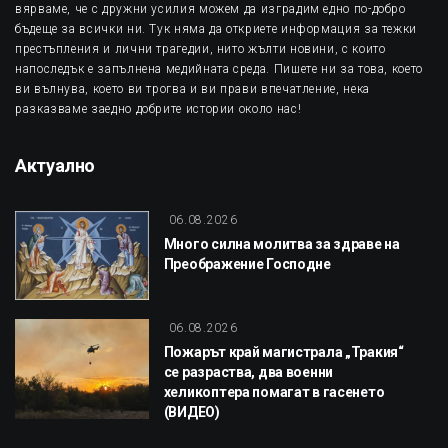
вярваме, че с дружни усилия можем да изградим едно по-добро
бъдеще за всички ни. Тук няма да откриете информация за тежки
престъпления и лични трагедии, нито жълти новини, с които
напоследък е запълнена медийната среда. Пишете ни за това, което
ви вълнува, което ви трогва и ви прави впечатление, нека
разказваме заедно добрите истории около нас!
Актуално
06.08.2026
Много силна молитва за здраве на
Преображение Господне
06.08.2026
Пожарът край магистрала „Тракия“
се разраства, два военни
хеликоптера помагат в гасенето
(ВИДЕО)