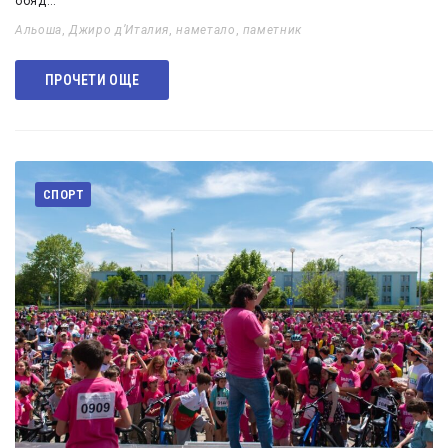
обяд…
Альоша
,
Джиро д’Италия
,
наметало
,
паметник
ПРОЧЕТИ ОЩЕ
СПОРТ