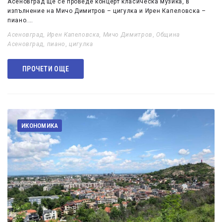
Асеновград ще се проведе концерт класическа музика, в
изпълнение на Мичо Димитров – цигулка и Ирен Капеловска –
пиано.…
Асеновград
,
Ирен Капеловска
,
Мичо Димитров
,
Община
Асеновград
,
пиано
,
цигулка
ПРОЧЕТИ ОЩЕ
ИКОНОМИКА