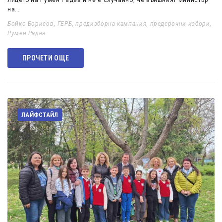
лицето на Румен Радев и не е случайно, че външният министър
на…
Бойко Борисов
,
ГЕРБ
,
предизборна кампания
,
предсрочни избори
,
Румен Радев
ПРОЧЕТИ ОЩЕ
ЛАЙФСТАЙЛ