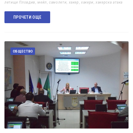
летище Пловдив
,
мейл
,
самолети
,
хакер
,
хакери
,
хакерска атака
ПРОЧЕТИ ОЩЕ
ОБЩЕСТВО