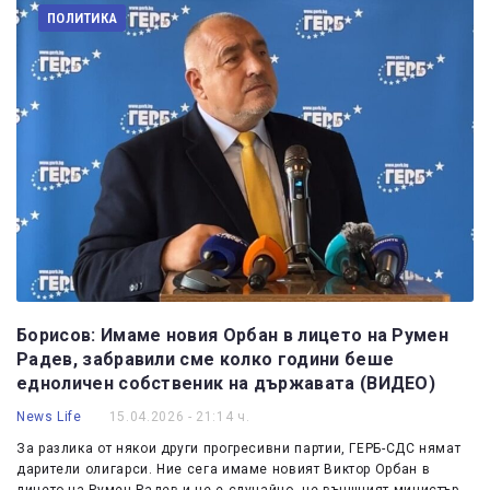
ПОЛИТИКА
Борисов: Имаме новия Орбан в лицето на Румен
Радев, забравили сме колко години беше
едноличен собственик на държавата (ВИДЕО)
News Life
15.04.2026 - 21:14 ч.
За разлика от някои други прогресивни партии, ГЕРБ-СДС нямат
дарители олигарси. Ние сега имаме новият Виктор Орбан в