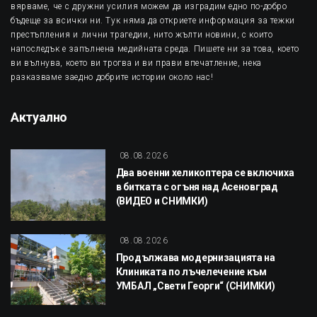
вярваме, че с дружни усилия можем да изградим едно по-добро
бъдеще за всички ни. Тук няма да откриете информация за тежки
престъпления и лични трагедии, нито жълти новини, с които
напоследък е запълнена медийната среда. Пишете ни за това, което
ви вълнува, което ви трогва и ви прави впечатление, нека
разказваме заедно добрите истории около нас!
Актуално
08.08.2026
Два военни хеликоптера се включиха
в битката с огъня над Асеновград
(ВИДЕО и СНИМКИ)
08.08.2026
Продължава модернизацията на
Клиниката по лъчелечение към
УМБАЛ „Свети Георги“ (СНИМКИ)