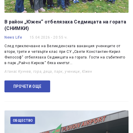
В район „Южен“ отбелязаха Седмицата на гората
(СНИМКИ)
News Life
15.04.2026 - 20:55 ч.
След приключване на Великденската ваканция учениците от
втори, трети и четвърти клас при СУ „Свети Константин-Кирил
Философ“ отбелязаха Седмицата на гората. Гости на събитието
в парк „Райчо Кирков“ бяха кметът…
Атанас Кунчев
,
гора
,
деца
,
парк
,
ученици
,
Южен
ПРОЧЕТИ ОЩЕ
ОБЩЕСТВО