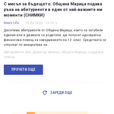
С мисъл за бъдещето: Община Марица подава
ръка на абитуриенти в един от най-важните им
моменти (СНИМКИ)
News Life
15.04.2026 - 16:20 ч.
Десетима абитуриенти от Община Марица, които са загубили
единия или и двамата си родители, ще получат еднократна
финансова помощ за завършването на 12. клас. Средствата се
отпускат по инициатива на…
абитуриенти
,
бал
,
Димитър Иванов
,
Община Марица
,
подкрепа
,
помощ
ПРОЧЕТИ ОЩЕ
ЗАРЕДИ ОЩЕ