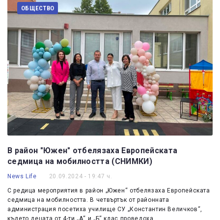
ОБЩЕСТВО
В район "Южен" отбелязаха Европейската
седмица на мобилността (СНИМКИ)
News Life
20.09.2024 - 19:47 ч.
С редица мероприятия в район „Южен“ отбелязаха Европейската
седмица на мобилността. В четвъртък от районната
администрация посетиха училище СУ „Константин Величков“,
където децата от 4-ти „А“ и „Б“ клас проведоха…