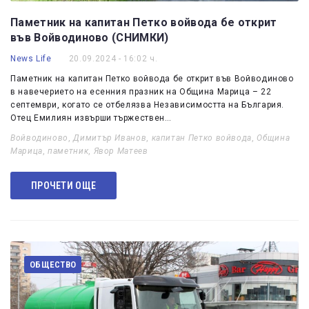
Паметник на капитан Петко войвода бе открит
във Войводиново (СНИМКИ)
News Life
20.09.2024 - 16:02 ч.
Паметник на капитан Петко войвода бе открит във Войводиново
в навечерието на есенния празник на Община Марица – 22
септември, когато се отбелязва Независимостта на България.
Отец Емилиян извърши тържествен…
Войводиново
,
Димитър Иванов
,
капитан Петко войвода
,
Община
Марица
,
паметник
,
Явор Матеев
ПРОЧЕТИ ОЩЕ
ОБЩЕСТВО