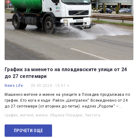
График за миенето на пловдивските улици от 24
до 27 септември
News Life
20.09.2024 - 15:51 ч.
Машинно метене и миене на улиците в Пловдив продължава по
график. Ето кога и къде: Район „Централен“ Всекидневно от 24
до 27 септември (от вторник до петък): надлез „Родопи“ –…
график
,
метене
,
миене
,
Община Пловдив
,
Чистота
ПРОЧЕТИ ОЩЕ