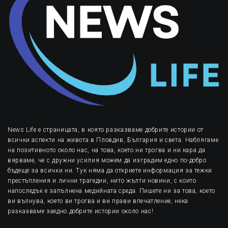
News Life е страницата, в която разказваме добрите истории от
всички аспекти на живота в Пловдив, България и света. Наблягаме
на позитивното около нас, на това, което ни трогва и ни кара да
вярваме, че с дружни усилия можем да изградим едно по-добро
бъдеще за всички ни. Тук няма да откриете информация за тежки
престъпления и лични трагедии, нито жълти новини, с които
напоследък е запълнена медийната среда. Пишете ни за това, което
ви вълнува, което ви трогва и ви прави впечатление, нека
разказваме заедно добрите истории около нас!