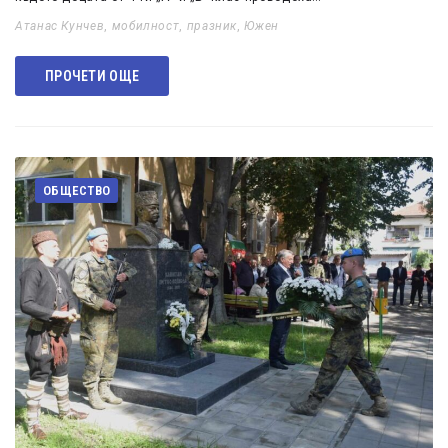
Атанас Кунчев
,
мобилност
,
празник
,
Южен
ПРОЧЕТИ ОЩЕ
ОБЩЕСТВО